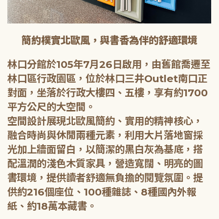
簡約樸實北歐風，與書香為伴的舒適環境
林口分館於105年7月26日啟用，由舊館喬遷至
林口區行政園區，位於林口三井Outlet南口正
對面，坐落於行政大樓四、五樓，享有約1700
平方公尺的大空間。
空間設計展現北歐風簡約、實用的精神核心，
融合時尚與休閒兩種元素，利用大片落地窗採
光加上牆面留白，以簡潔的黑白灰為基底，搭
配溫潤的淺色木質家具，營造寬闊、明亮的圖
書環境，提供讀者舒適無負擔的閱覽氛圍。提
供約216個座位、100種雜誌、8種國內外報
紙、約18萬本藏書。