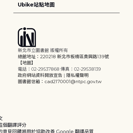
Ubike站點地圖
新北市立圖書館 版權所有
總館地址：220218 新北市板橋區貴興路139號
【地圖】
電話：02-29537868 傳真：02-29538139
政府網站資料開放宣告
|
隱私權聲明
圖書館信箱：cad2170001@ntpc.gov.tw
文
這個翻譯評分
的意見回饋將用於協助改善 Google 翻譯品質