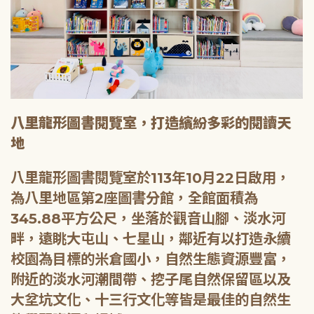
八里龍形圖書閱覽室，打造繽紛多彩的閱讀天
地
八里龍形圖書閱覽室於113年10月22日啟用，
為八里地區第2座圖書分館，全館面積為
345.88平方公尺，坐落於觀音山腳、淡水河
畔，遠眺大屯山、七星山，鄰近有以打造永續
校園為目標的米倉國小，自然生態資源豐富，
附近的淡水河潮間帶、挖子尾自然保留區以及
大坌坑文化、十三行文化等皆是最佳的自然生