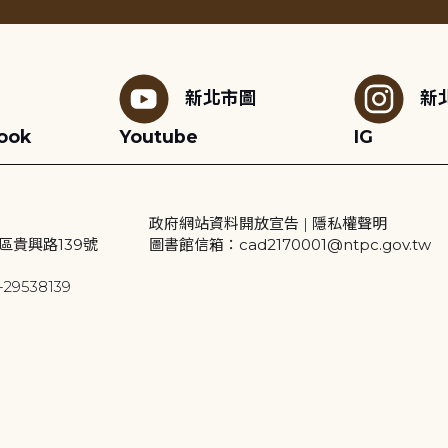
新北市圖
新
ook
Youtube
IG
政府網站資料開放宣告
|
隱私權聲明
區貴興路139號
圖書館信箱：cad2170001@ntpc.gov.tw
29538139