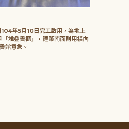
04年5月10日完工啟用，為地上
面是「堆疊書櫃」，建築南面則用橫向
書館意象。