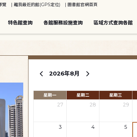
導覽
離我最近的館(GPS定位)
圖書館官網首頁
特色館查詢
各館服務設施查詢
區域方式查詢各館
2026年8月
星期一
星期二
星期三
27
28
29
3
4
5