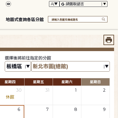
地圖式查詢各區分館
選擇後將前往指定的分館
星期四
星期五
星期六
星期日
30
31
1
2
休館
6
7
8
9