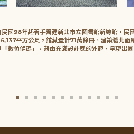
民國98年起著手籌建新北市立圖書館新總館，民國1
6,137平方公尺，館藏量計71萬餘冊。建築體北
是「數位條碼」，藉由充滿設計感的外觀，呈現出圖