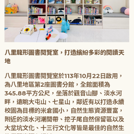
八里龍形圖書閱覽室，打造繽紛多彩的閱讀天
地
八里龍形圖書閱覽室於113年10月22日啟用，
為八里地區第2座圖書分館，全館面積為
345.88平方公尺，坐落於觀音山腳、淡水河
畔，遠眺大屯山、七星山，鄰近有以打造永續
校園為目標的米倉國小，自然生態資源豐富，
附近的淡水河潮間帶、挖子尾自然保留區以及
大坌坑文化、十三行文化等皆是最佳的自然生