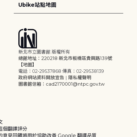
Ubike站點地圖
新北市立圖書館 版權所有
總館地址：220218 新北市板橋區貴興路139號
【地圖】
電話：02-29537868 傳真：02-29538139
政府網站資料開放宣告
|
隱私權聲明
圖書館信箱：cad2170001@ntpc.gov.tw
文
這個翻譯評分
的意見回饋將用於協助改善 Google 翻譯品質