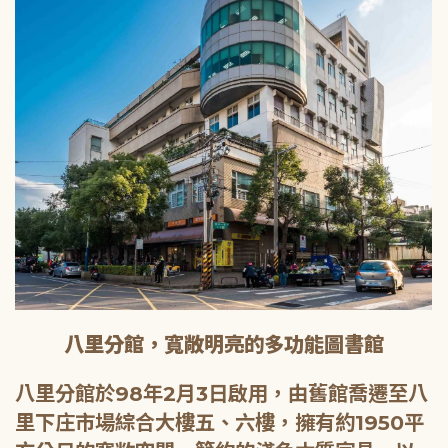
八里分館，寬敞明亮的多功能圖書館
八里分館於98年2月3日啟用，由舊館喬遷至八
里下庄市場綜合大樓五、六樓，擁有約1950平