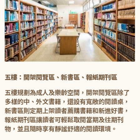
五樓：開架閱覽區、新書區、報紙期刊區
五樓規劃為成人及樂齡空間，開架閱覽區除了
多樣的中、外文書籍，還設有寬敞的閱讀桌，
新書區則定期上架讀者薦購書籍和新進好書，
報紙期刊區讓讀者可輕鬆取閱當期及往期刊
物，並且隨時享有靜謐舒適的閱讀環境。