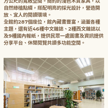
方公尺的寬敞空間。簡約的淺色木質家具，以
自然綠植點綴，搭配明亮的採光設計，營造開
放、宜人的閱讀環境。
全館約287個座位，館內藏書豐富，涵蓋各種
主題，還有近46種中文雜誌、2種西文雜誌以
及9種國內報紙，提供民眾一處圖書及資訊提供