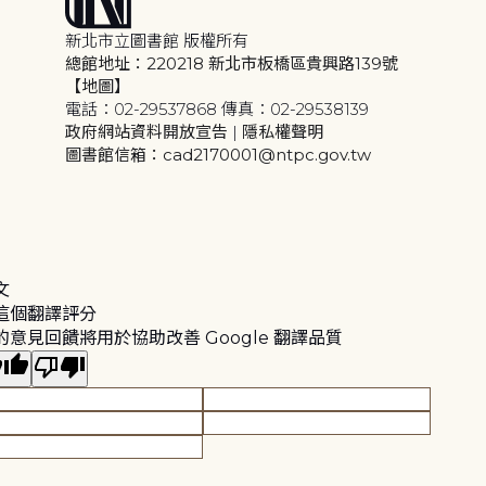
新北市立圖書館 版權所有
總館地址：220218 新北市板橋區貴興路139號
【地圖】
電話：02-29537868 傳真：02-29538139
政府網站資料開放宣告
|
隱私權聲明
圖書館信箱：cad2170001@ntpc.gov.tw
文
這個翻譯評分
的意見回饋將用於協助改善 Google 翻譯品質