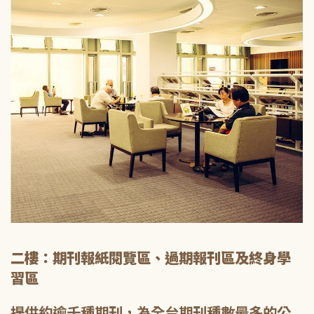
二樓：期刊報紙閱覽區、過期報刊區及終身學
習區
提供約逾千種期刊，為全台期刊種數最多的公