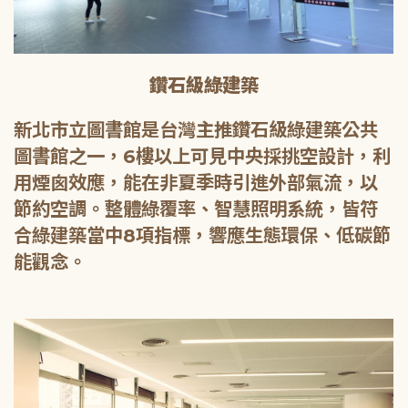
鑽石級綠建築
新北市立圖書館是台灣主推鑽石級綠建築公共
圖書館之一，6樓以上可見中央採挑空設計，利
用煙囪效應，能在非夏季時引進外部氣流，以
節約空調。整體綠覆率、智慧照明系統，皆符
合綠建築當中8項指標，響應生態環保、低碳節
能觀念。