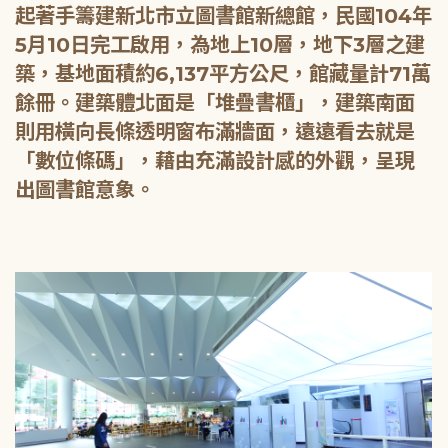
起著手籌建新北市立圖書館新總館，民國104年
5月10日完工啟用，為地上10層，地下3層之建
築，基地面積約6,137平方公尺，館藏量計71萬
餘冊。建築體北面是「堆疊書櫃」，建築南面
則用橫向長條透明窗布滿牆面，遠遠看去就是
「數位條碼」，藉由充滿設計感的外觀，呈現
出圖書館意象。