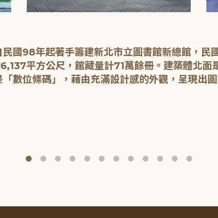
民國98年起著手籌建新北市立圖書館新總館，民國1
6,137平方公尺，館藏量計71萬餘冊。建築體北
是「數位條碼」，藉由充滿設計感的外觀，呈現出圖