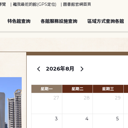
導覽
離我最近的館(GPS定位)
圖書館官網首頁
特色館查詢
各館服務設施查詢
區域方式查詢各館
2026年8月
星期一
星期二
星期三
27
28
29
3
4
5