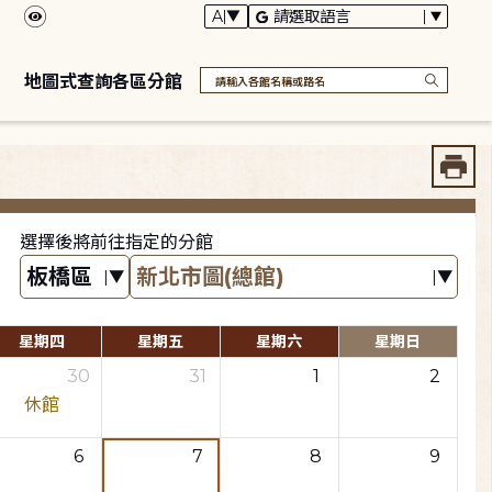
地圖式查詢各區分館
選擇後將前往指定的分館
星期四
星期五
星期六
星期日
30
31
1
2
休館
6
7
8
9