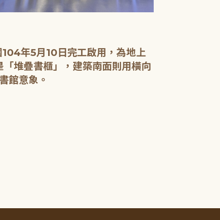
04年5月10日完工啟用，為地上
面是「堆疊書櫃」，建築南面則用橫向
書館意象。