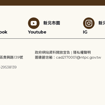
新北市圖
新
ook
Youtube
IG
政府網站資料開放宣告
|
隱私權聲明
區貴興路139號
圖書館信箱：cad2170001@ntpc.gov.tw
29538139