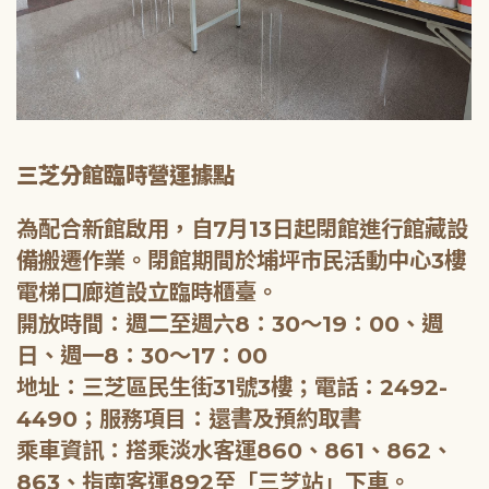
三芝分館臨時營運據點
為配合新館啟用，自7月13日起閉館進行館藏設
備搬遷作業。閉館期間於埔坪市民活動中心3樓
電梯口廊道設立臨時櫃臺。
開放時間：週二至週六8：30～19：00、週
日、週一8：30～17：00
地址：三芝區民生街31號3樓；電話：2492-
4490；服務項目：還書及預約取書
乘車資訊：搭乘淡水客運860、861、862、
863、指南客運892至「三芝站」下車。