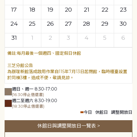
17
18
19
20
21
22
23
24
25
26
27
28
29
30
31
1
2
3
4
5
6
每月最後一個週四、國定假日休館
三芝分館公告
為辦理新館落成啟用作業自115年7月13日起閉館，臨時櫃臺設置
於同棟3樓，造成不便，敬請見諒。
週日、週一 8:30-17:00
(16:30停止借還書)
週二至週六 8:30-19:00
(18:30停止借還書)
今日
休館日
調整開放日
休館日與調整開放日一覽表 >