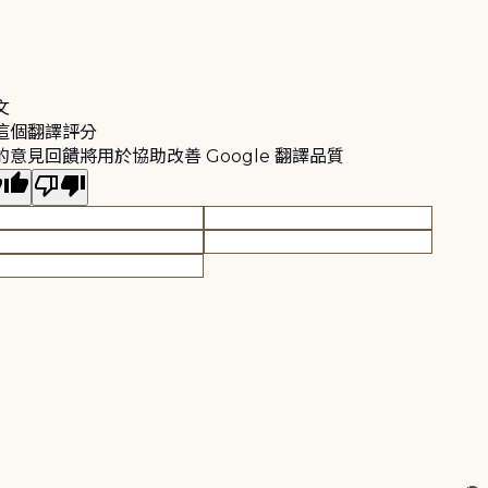
文
這個翻譯評分
的意見回饋將用於協助改善 Google 翻譯品質