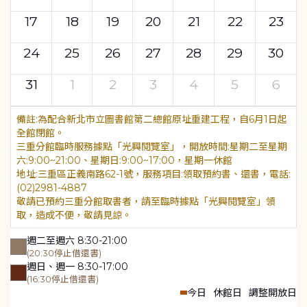
17
18
19
20
21
22
23
24
25
26
27
28
29
30
31
1
2
3
4
5
6
為配合新北市立圖書館第二總館原址重建工程，自6月1日起
全館閉館。
三重分館臨時服務據點「光興閱覽室」，開放時間:星期二至星期
六:9:00~21:00、星期日:9:00~17:00，星期一休館
地址:三重區正義南路62-1號，服務項目:領取預約書、還書，電話:
(02)2981-4887
敬請已預約三重分館取書者，請至臨時據點「光興閱覽室」領
取，造成不便，敬請見諒。
週二至週六 8:30-21:00
(20:30停止借還書)
週日、週一 8:30-17:00
(16:30停止借還書)
今日
休館日
調整開放日