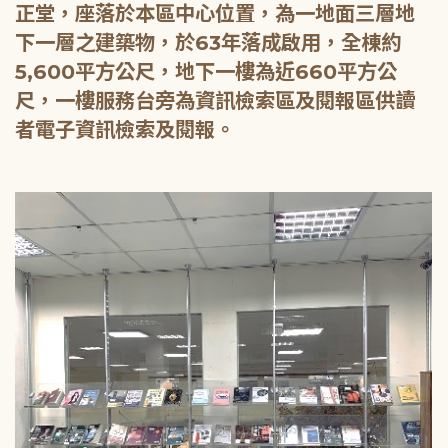
正堂，座落於本區中心位置，為一地面三層地
下一層之建築物，於63年落成啟用，全棟約
5,600平方公尺，地下一樓為近660平方公
尺，一樓服務台旁為資訊檢索區及閱報區供讀
者電子資訊檢索及閱報。