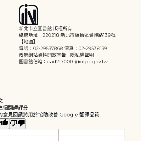
新北市立圖書館 版權所有
總館地址：220218 新北市板橋區貴興路139號
【地圖】
電話：02-29537868 傳真：02-29538139
政府網站資料開放宣告
|
隱私權聲明
圖書館信箱：cad2170001@ntpc.gov.tw
文
這個翻譯評分
的意見回饋將用於協助改善 Google 翻譯品質