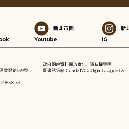
新北市圖
新
ook
Youtube
IG
政府網站資料開放宣告
|
隱私權聲明
區貴興路139號
圖書館信箱：cad2170001@ntpc.gov.tw
29538139