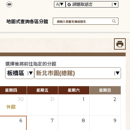
地圖式查詢各區分館
選擇後將前往指定的分館
星期四
星期五
星期六
星期日
30
31
1
2
休館
6
7
8
9