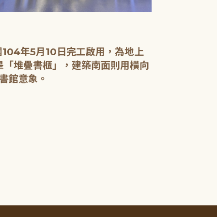
04年5月10日完工啟用，為地上
面是「堆疊書櫃」，建築南面則用橫向
書館意象。