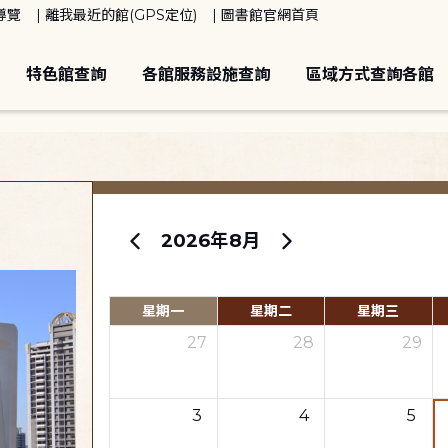
導覽
離我最近的館(GPS定位)
圖書館官網首頁
特色館查詢
各館服務設施查詢
區域方式查詢各館
2026年8月
星期一
星期二
星期三
27
28
29
3
4
5