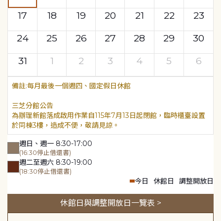
17
18
19
20
21
22
23
24
25
26
27
28
29
30
31
1
2
3
4
5
6
每月最後一個週四、國定假日休館
三芝分館公告
為辦理新館落成啟用作業自115年7月13日起閉館，臨時櫃臺設置
於同棟3樓，造成不便，敬請見諒。
週日、週一 8:30-17:00
(16:30停止借還書)
週二至週六 8:30-19:00
(18:30停止借還書)
今日
休館日
調整開放日
休館日與調整開放日一覽表 >