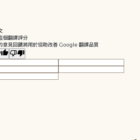
文
這個翻譯評分
的意見回饋將用於協助改善 Google 翻譯品質