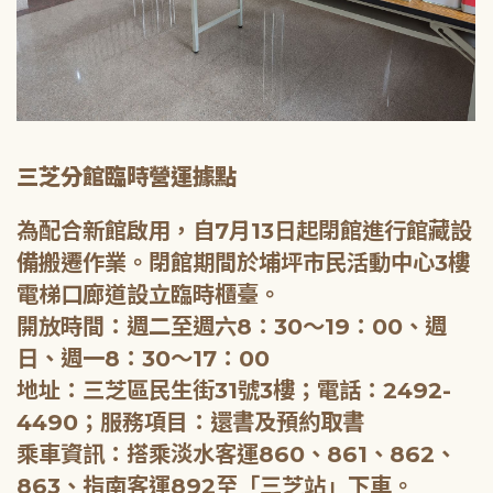
三芝分館臨時營運據點
為配合新館啟用，自7月13日起閉館進行館藏設
備搬遷作業。閉館期間於埔坪市民活動中心3樓
電梯口廊道設立臨時櫃臺。
開放時間：週二至週六8：30～19：00、週
日、週一8：30～17：00
地址：三芝區民生街31號3樓；電話：2492-
4490；服務項目：還書及預約取書
乘車資訊：搭乘淡水客運860、861、862、
863、指南客運892至「三芝站」下車。