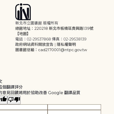
新北市立圖書館 版權所有
總館地址：220218 新北市板橋區貴興路139號
【地圖】
電話：02-29537868 傳真：02-29538139
政府網站資料開放宣告
|
隱私權聲明
圖書館信箱：cad2170001@ntpc.gov.tw
文
這個翻譯評分
的意見回饋將用於協助改善 Google 翻譯品質