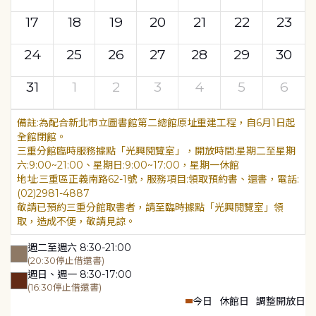
17
18
19
20
21
22
23
24
25
26
27
28
29
30
31
1
2
3
4
5
6
為配合新北市立圖書館第二總館原址重建工程，自6月1日起
全館閉館。
三重分館臨時服務據點「光興閱覽室」，開放時間:星期二至星期
六:9:00~21:00、星期日:9:00~17:00，星期一休館
地址:三重區正義南路62-1號，服務項目:領取預約書、還書，電話:
(02)2981-4887
敬請已預約三重分館取書者，請至臨時據點「光興閱覽室」領
取，造成不便，敬請見諒。
週二至週六 8:30-21:00
(20:30停止借還書)
週日、週一 8:30-17:00
(16:30停止借還書)
今日
休館日
調整開放日