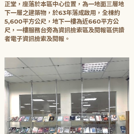
正堂，座落於本區中心位置，為一地面三層地
下一層之建築物，於63年落成啟用，全棟約
5,600平方公尺，地下一樓為近660平方公
尺，一樓服務台旁為資訊檢索區及閱報區供讀
者電子資訊檢索及閱報。