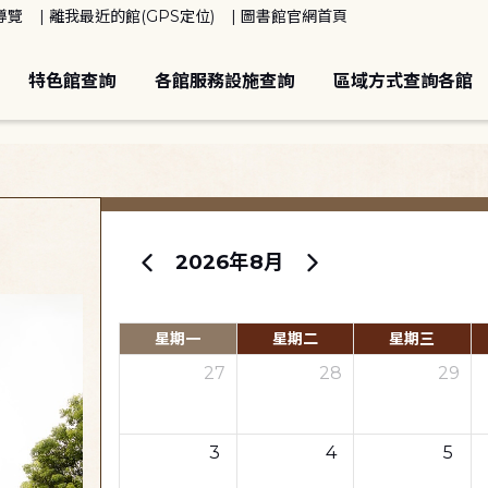
導覽
離我最近的館(GPS定位)
圖書館官網首頁
特色館查詢
各館服務設施查詢
區域方式查詢各館
2026年8月
星期一
星期二
星期三
27
28
29
3
4
5