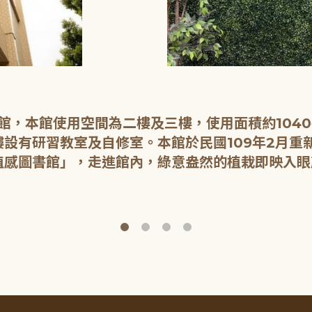
開館，本館使用空間為二樓及三樓，使用面積約104
設有研習教室及自修室。本館於民國109年2月重
植感圖書館」，走進館內，綠意盎然的植栽即映入眼