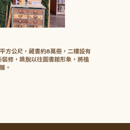
【二樓】 書庫
書庫區以綠色
設有植物陪讀
書籍於館內閱
0平方公尺，藏書約8萬冊，二樓設有
電腦檢索區設
新裝修，跳脫以往圖書館形象，將植
簾。