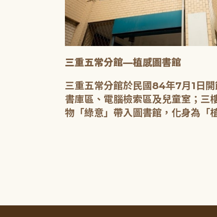
三重五常分館—植感圖書館
20人的研習教
三重五常分館於民國84年7月1日
書庫區、電腦檢索區及兒童室；三樓
物「綠意」帶入圖書館，化身為「