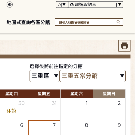
地圖式查詢各區分館
選擇後將前往指定的分館
星期四
星期五
星期六
星期日
30
31
1
2
休館
6
7
8
9