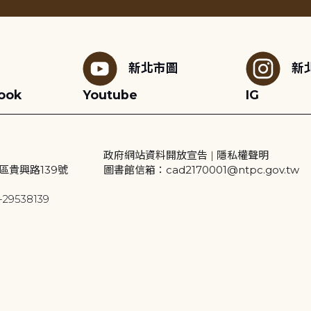
新北市圖
新
ook
Youtube
IG
政府網站資料開放宣告
|
隱私權聲明
區貴興路139號
圖書館信箱：cad2170001@ntpc.gov.tw
29538139