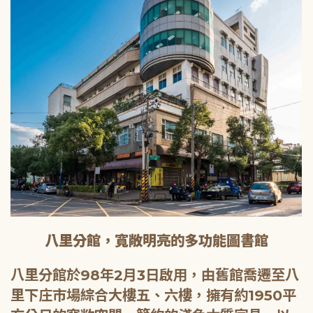
八里分館，寬敞明亮的多功能圖書館
八里分館於98年2月3日啟用，由舊館喬遷至八
里下庄市場綜合大樓五、六樓，擁有約1950平