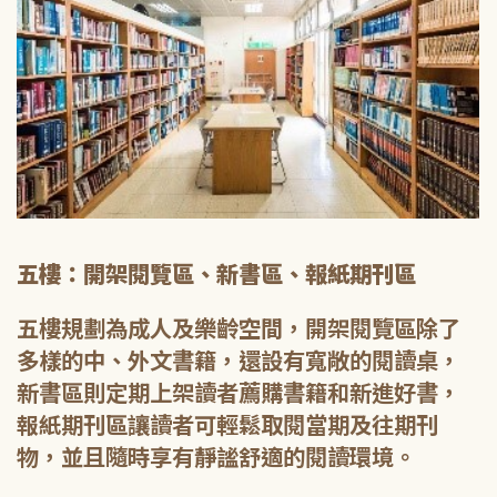
五樓：開架閱覽區、新書區、報紙期刊區
五樓規劃為成人及樂齡空間，開架閱覽區除了
多樣的中、外文書籍，還設有寬敞的閱讀桌，
新書區則定期上架讀者薦購書籍和新進好書，
報紙期刊區讓讀者可輕鬆取閱當期及往期刊
物，並且隨時享有靜謐舒適的閱讀環境。