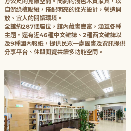
方公尺的寬敞空間。簡約的淺色木質家具，以
自然綠植點綴，搭配明亮的採光設計，營造開
放、宜人的閱讀環境。
全館約287個座位，館內藏書豐富，涵蓋各種
主題，還有近46種中文雜誌、2種西文雜誌以
及9種國內報紙，提供民眾一處圖書及資訊提供