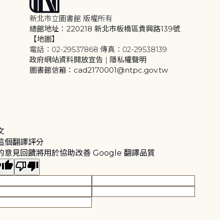
新北市立圖書館 版權所有
總館地址：220218 新北市板橋區貴興路139號
【地圖】
電話：02-29537868 傳真：02-29538139
政府網站資料開放宣告
|
隱私權聲明
圖書館信箱：cad2170001@ntpc.gov.tw
文
這個翻譯評分
的意見回饋將用於協助改善 Google 翻譯品質