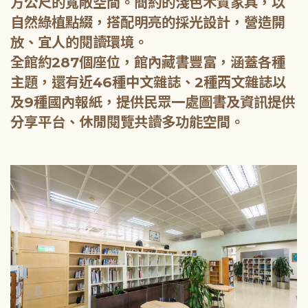
方公尺的寬敞空間。簡約的淺色木質家具，以
自然綠植點綴，搭配明亮的採光設計，營造開
放、宜人的閱讀環境。
全館約287個座位，館內藏書豐富，涵蓋各種
主題，還有近46種中文雜誌、2種西文雜誌以
及9種國內報紙，提供民眾一處圖書及資訊提供