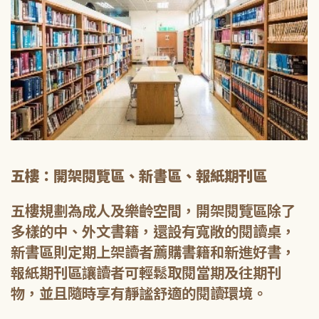
五樓：開架閱覽區、新書區、報紙期刊區
五樓規劃為成人及樂齡空間，開架閱覽區除了
多樣的中、外文書籍，還設有寬敞的閱讀桌，
新書區則定期上架讀者薦購書籍和新進好書，
報紙期刊區讓讀者可輕鬆取閱當期及往期刊
物，並且隨時享有靜謐舒適的閱讀環境。