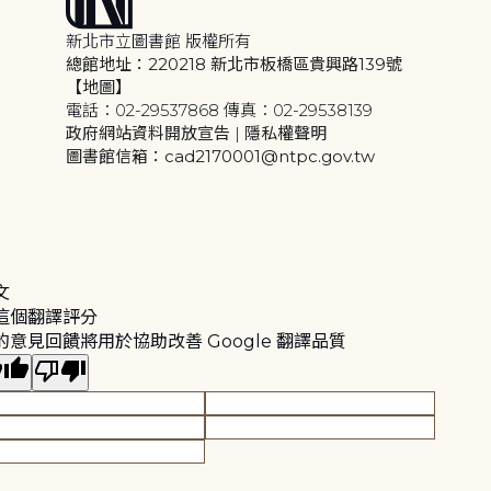
新北市立圖書館 版權所有
總館地址：220218 新北市板橋區貴興路139號
【地圖】
電話：02-29537868 傳真：02-29538139
政府網站資料開放宣告
|
隱私權聲明
圖書館信箱：cad2170001@ntpc.gov.tw
文
這個翻譯評分
的意見回饋將用於協助改善 Google 翻譯品質