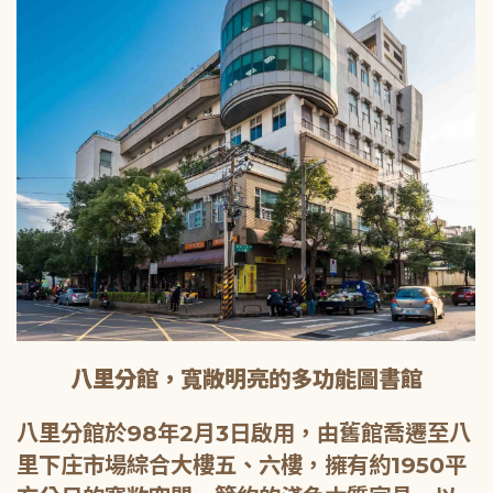
八里分館，寬敞明亮的多功能圖書館
八里分館於98年2月3日啟用，由舊館喬遷至八
里下庄市場綜合大樓五、六樓，擁有約1950平