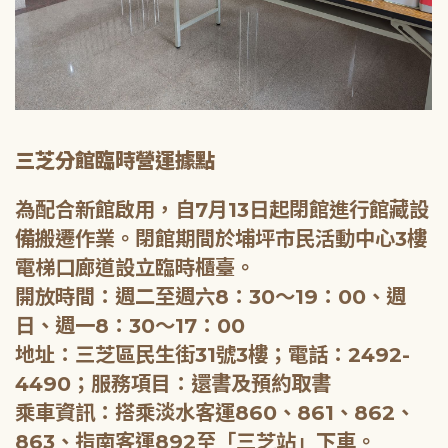
三芝分館臨時營運據點
為配合新館啟用，自7月13日起閉館進行館藏設
備搬遷作業。閉館期間於埔坪市民活動中心3樓
電梯口廊道設立臨時櫃臺。
開放時間：週二至週六8：30～19：00、週
日、週一8：30～17：00
地址：三芝區民生街31號3樓；電話：2492-
4490；服務項目：還書及預約取書
乘車資訊：搭乘淡水客運860、861、862、
863、指南客運892至「三芝站」下車。