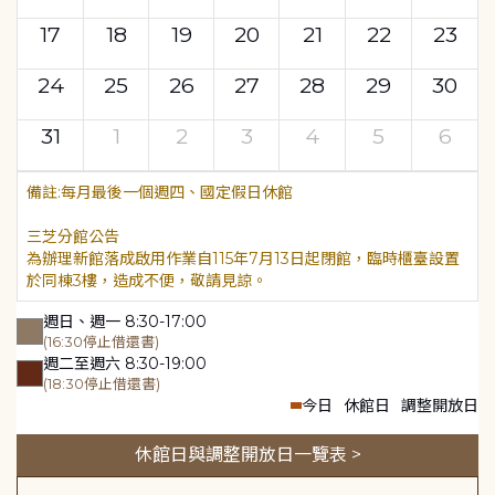
17
18
19
20
21
22
23
24
25
26
27
28
29
30
31
1
2
3
4
5
6
每月最後一個週四、國定假日休館
三芝分館公告
為辦理新館落成啟用作業自115年7月13日起閉館，臨時櫃臺設置
於同棟3樓，造成不便，敬請見諒。
週日、週一 8:30-17:00
(16:30停止借還書)
週二至週六 8:30-19:00
(18:30停止借還書)
今日
休館日
調整開放日
休館日與調整開放日一覽表 >