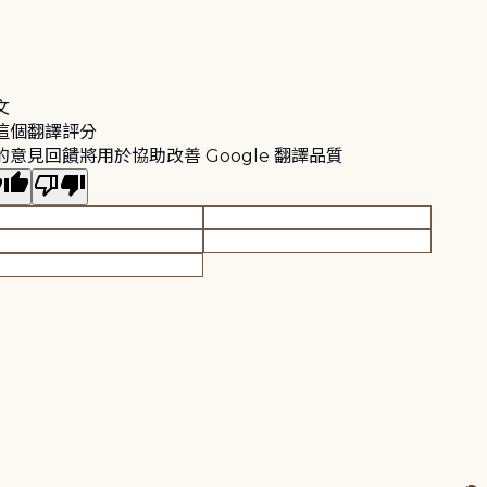
文
這個翻譯評分
的意見回饋將用於協助改善 Google 翻譯品質