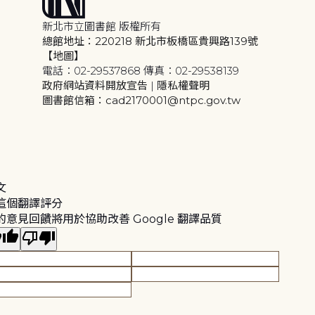
新北市立圖書館 版權所有
總館地址：220218 新北市板橋區貴興路139號
【地圖】
電話：02-29537868 傳真：02-29538139
政府網站資料開放宣告
|
隱私權聲明
圖書館信箱：cad2170001@ntpc.gov.tw
文
這個翻譯評分
的意見回饋將用於協助改善 Google 翻譯品質