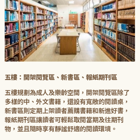
五樓：開架閱覽區、新書區、報紙期刊區
五樓規劃為成人及樂齡空間，開架閱覽區除了
多樣的中、外文書籍，還設有寬敞的閱讀桌，
新書區則定期上架讀者薦購書籍和新進好書，
報紙期刊區讓讀者可輕鬆取閱當期及往期刊
物，並且隨時享有靜謐舒適的閱讀環境。