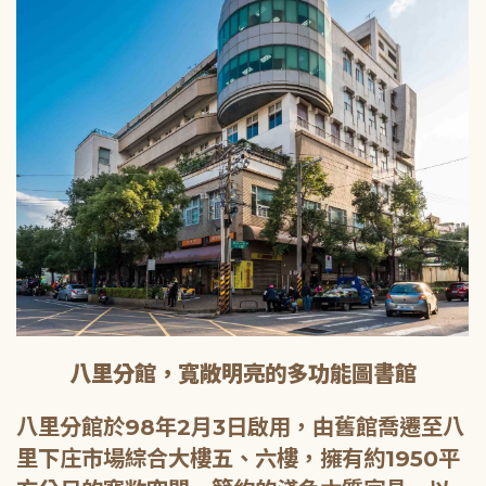
八里分館，寬敞明亮的多功能圖書館
八里分館於98年2月3日啟用，由舊館喬遷至八
里下庄市場綜合大樓五、六樓，擁有約1950平