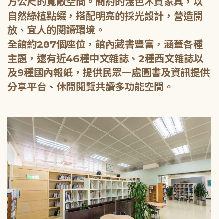
方公尺的寬敞空間。簡約的淺色木質家具，以
自然綠植點綴，搭配明亮的採光設計，營造開
放、宜人的閱讀環境。
全館約287個座位，館內藏書豐富，涵蓋各種
主題，還有近46種中文雜誌、2種西文雜誌以
及9種國內報紙，提供民眾一處圖書及資訊提供