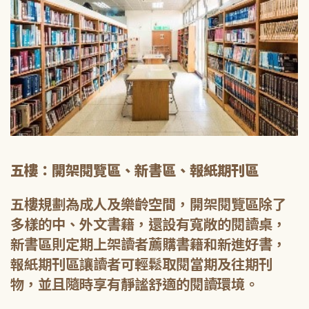
五樓：開架閱覽區、新書區、報紙期刊區
五樓規劃為成人及樂齡空間，開架閱覽區除了
多樣的中、外文書籍，還設有寬敞的閱讀桌，
新書區則定期上架讀者薦購書籍和新進好書，
報紙期刊區讓讀者可輕鬆取閱當期及往期刊
物，並且隨時享有靜謐舒適的閱讀環境。