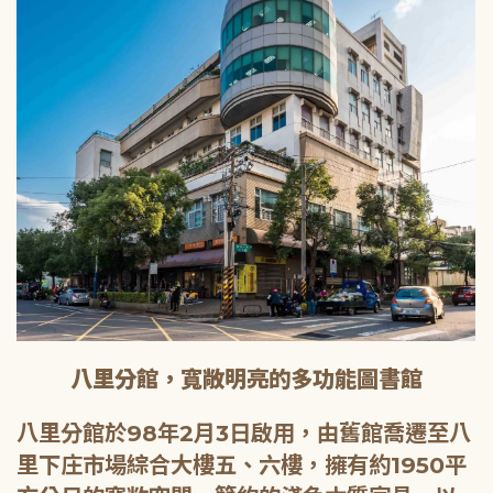
八里分館，寬敞明亮的多功能圖書館
八里分館於98年2月3日啟用，由舊館喬遷至八
里下庄市場綜合大樓五、六樓，擁有約1950平