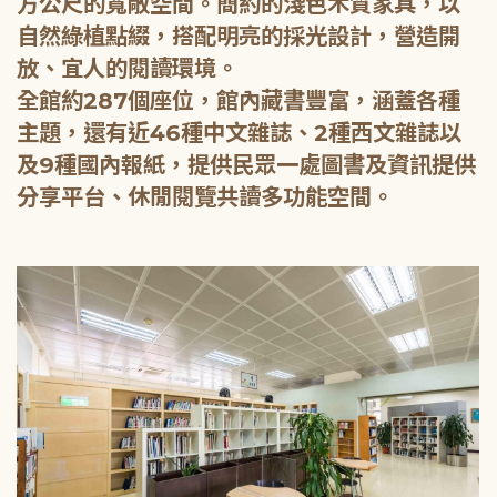
方公尺的寬敞空間。簡約的淺色木質家具，以
自然綠植點綴，搭配明亮的採光設計，營造開
放、宜人的閱讀環境。
全館約287個座位，館內藏書豐富，涵蓋各種
主題，還有近46種中文雜誌、2種西文雜誌以
及9種國內報紙，提供民眾一處圖書及資訊提供