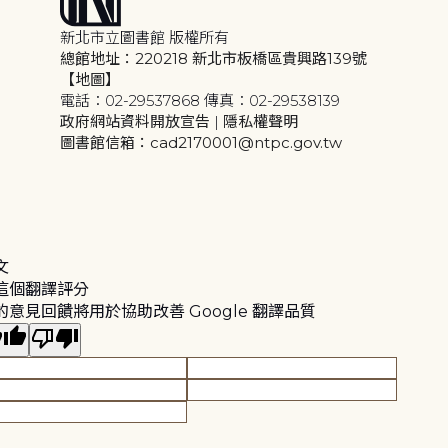
新北市立圖書館 版權所有
總館地址：220218 新北市板橋區貴興路139號
【地圖】
電話：02-29537868 傳真：02-29538139
政府網站資料開放宣告
|
隱私權聲明
圖書館信箱：cad2170001@ntpc.gov.tw
文
這個翻譯評分
的意見回饋將用於協助改善 Google 翻譯品質