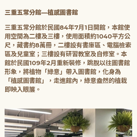
三重五常分館—植感圖書館
三重五常分館於民國84年7月1日開館，本館使
用空間為二樓及三樓，使用面積約1040平方公
尺，藏書約8萬冊，二樓設有書庫區、電腦檢索
區及兒童室；三樓設有研習教室及自修室。本
館於民國109年2月重新裝修，跳脫以往圖書館
形象，將植物「綠意」帶入圖書館，化身為
「植感圖書館」，走進館內，綠意盎然的植栽
即映入眼簾。