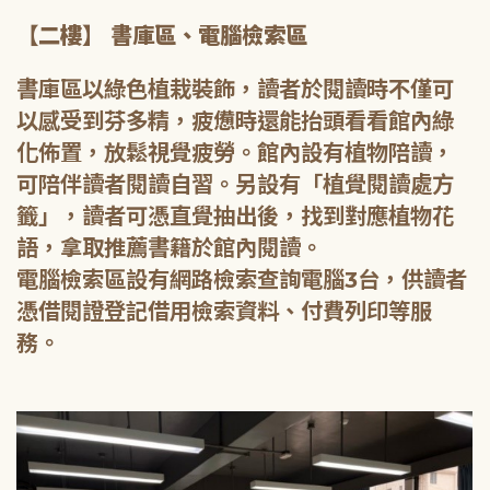
【二樓】 書庫區、電腦檢索區
書庫區以綠色植栽裝飾，讀者於閱讀時不僅可
以感受到芬多精，疲憊時還能抬頭看看館內綠
化佈置，放鬆視覺疲勞。館內設有植物陪讀，
可陪伴讀者閱讀自習。另設有「植覺閱讀處方
籤」，讀者可憑直覺抽出後，找到對應植物花
語，拿取推薦書籍於館內閱讀。
電腦檢索區設有網路檢索查詢電腦3台，供讀者
憑借閱證登記借用檢索資料、付費列印等服
務。