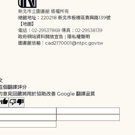
新北市立圖書館 版權所有
總館地址：220218 新北市板橋區貴興路139號
【地圖】
電話：02-29537868 傳真：02-29538139
政府網站資料開放宣告
|
隱私權聲明
圖書館信箱：cad2170001@ntpc.gov.tw
文
這個翻譯評分
的意見回饋將用於協助改善 Google 翻譯品質