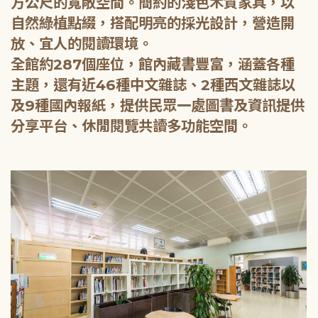
方公尺的寬敞空間。簡約的淺色木質家具，以
自然綠植點綴，搭配明亮的採光設計，營造開
放、宜人的閱讀環境。
全館約287個座位，館內藏書豐富，涵蓋各種
主題，還有近46種中文雜誌、2種西文雜誌以
及9種國內報紙，提供民眾一處圖書及資訊提供