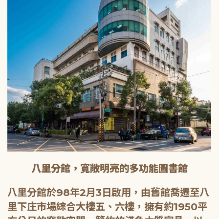
八里分館，寬敞明亮的多功能圖書館
八里分館於98年2月3日啟用，由舊館喬遷至八
里下庄市場綜合大樓五、六樓，擁有約1950平