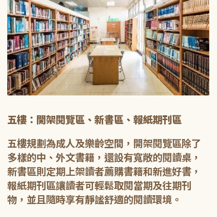
五樓：開架閱覽區、新書區、報紙期刊區
五樓規劃為成人及樂齡空間，開架閱覽區除了
多樣的中、外文書籍，還設有寬敞的閱讀桌，
新書區則定期上架讀者薦購書籍和新進好書，
報紙期刊區讓讀者可輕鬆取閱當期及往期刊
物，並且隨時享有靜謐舒適的閱讀環境。