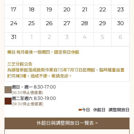
17
18
19
20
21
22
23
24
25
26
27
28
29
30
31
1
2
3
4
5
6
每月最後一個週四、國定假日休館
三芝分館公告
為辦理新館落成啟用作業自115年7月13日起閉館，臨時櫃臺設置
於同棟3樓，造成不便，敬請見諒。
週日、週一 8:30-17:00
(16:30停止借還書)
週二至週六 8:30-19:00
(18:30停止借還書)
今日
休館日
調整開放日
休館日與調整開放日一覽表 >