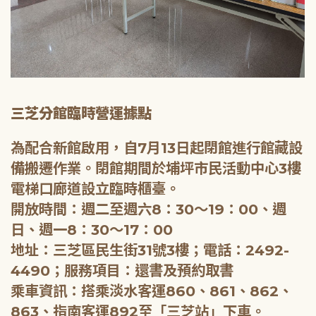
三芝分館臨時營運據點
為配合新館啟用，自7月13日起閉館進行館藏設
備搬遷作業。閉館期間於埔坪市民活動中心3樓
電梯口廊道設立臨時櫃臺。
開放時間：週二至週六8：30～19：00、週
日、週一8：30～17：00
地址：三芝區民生街31號3樓；電話：2492-
4490；服務項目：還書及預約取書
乘車資訊：搭乘淡水客運860、861、862、
863、指南客運892至「三芝站」下車。