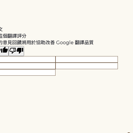
文
這個翻譯評分
的意見回饋將用於協助改善 Google 翻譯品質