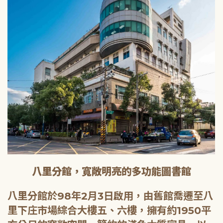
八里分館，寬敞明亮的多功能圖書館
八里分館於98年2月3日啟用，由舊館喬遷至八
里下庄市場綜合大樓五、六樓，擁有約1950平