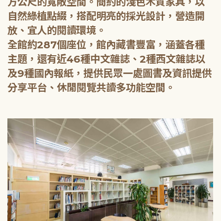
方公尺的寬敞空間。簡約的淺色木質家具，以
自然綠植點綴，搭配明亮的採光設計，營造開
放、宜人的閱讀環境。
全館約287個座位，館內藏書豐富，涵蓋各種
主題，還有近46種中文雜誌、2種西文雜誌以
及9種國內報紙，提供民眾一處圖書及資訊提供