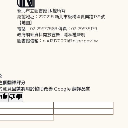
新北市立圖書館 版權所有
總館地址：220218 新北市板橋區貴興路139號
【地圖】
電話：02-29537868 傳真：02-29538139
政府網站資料開放宣告
|
隱私權聲明
圖書館信箱：cad2170001@ntpc.gov.tw
文
這個翻譯評分
的意見回饋將用於協助改善 Google 翻譯品質