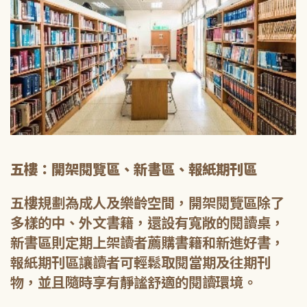
五樓：開架閱覽區、新書區、報紙期刊區
五樓規劃為成人及樂齡空間，開架閱覽區除了
多樣的中、外文書籍，還設有寬敞的閱讀桌，
新書區則定期上架讀者薦購書籍和新進好書，
報紙期刊區讓讀者可輕鬆取閱當期及往期刊
物，並且隨時享有靜謐舒適的閱讀環境。