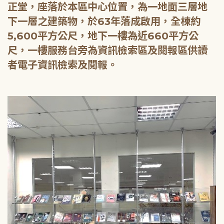
正堂，座落於本區中心位置，為一地面三層地
下一層之建築物，於63年落成啟用，全棟約
5,600平方公尺，地下一樓為近660平方公
尺，一樓服務台旁為資訊檢索區及閱報區供讀
者電子資訊檢索及閱報。