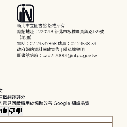
新北市立圖書館 版權所有
總館地址：220218 新北市板橋區貴興路139號
【地圖】
電話：02-29537868 傳真：02-29538139
政府網站資料開放宣告
|
隱私權聲明
圖書館信箱：cad2170001@ntpc.gov.tw
文
這個翻譯評分
的意見回饋將用於協助改善 Google 翻譯品質