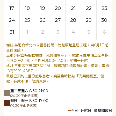
17
18
19
20
21
22
23
24
25
26
27
28
29
30
31
1
2
3
4
5
6
為配合新北市立圖書館第二總館原址重建工程，自6月1日起
全館閉館。
三重分館臨時服務據點「光興閱覽室」，開放時間:星期二至星期
六:9:00~21:00、星期日:9:00~17:00，星期一休館
地址:三重區正義南路62-1號，服務項目:領取預約書、還書，電話:
(02)2981-4887
敬請已預約三重分館取書者，請至臨時據點「光興閱覽室」領
取，造成不便，敬請見諒。
週二至週六 8:30-21:00
(20:30停止借還書)
週日、週一 8:30-17:00
(16:30停止借還書)
今日
休館日
調整開放日