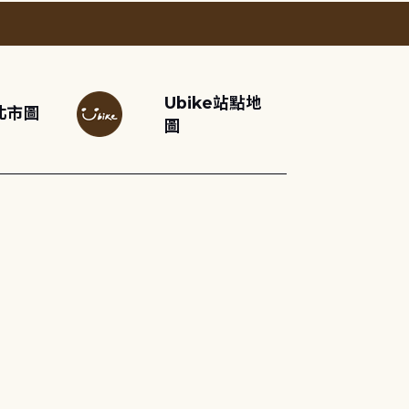
Ubike站點地
北市圖
圖