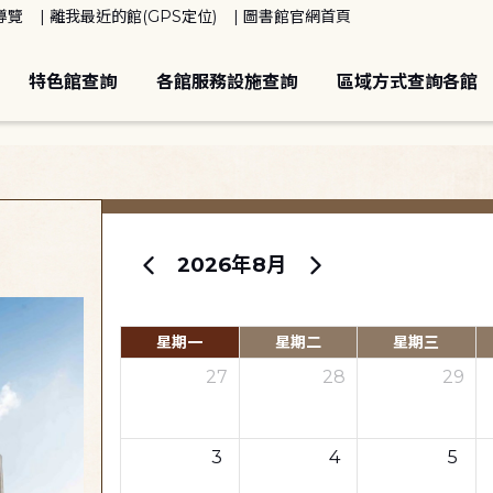
導覽
離我最近的館(GPS定位)
圖書館官網首頁
特色館查詢
各館服務設施查詢
區域方式查詢各館
2026年8月
星期一
星期二
星期三
27
28
29
3
4
5