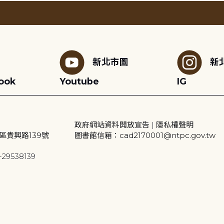
新北市圖
新
ook
Youtube
IG
政府網站資料開放宣告
|
隱私權聲明
區貴興路139號
圖書館信箱：cad2170001@ntpc.gov.tw
29538139