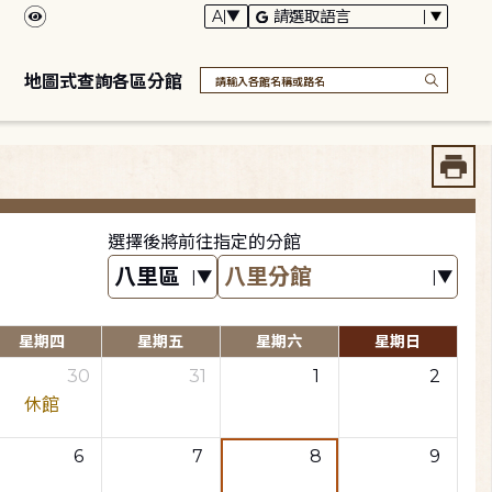
地圖式查詢各區分館
選擇後將前往指定的分館
星期四
星期五
星期六
星期日
30
31
1
2
休館
6
7
8
9