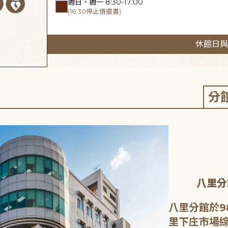
週日、週一 8:30-17:00
(16:30停止借還書)
休館日與
分
八里分
八里分館於9
里下庄市場綜