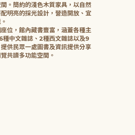
空間。簡約的淺色木質家具，以自然
搭配明亮的採光設計，營造開放、宜
五樓：開架閱
境。
個座位，館內藏書豐富，涵蓋各種主
五樓規劃為成
6種中文雜誌、2種西文雜誌以及9
籍和新進好書
，提供民眾一處圖書及資訊提供分享