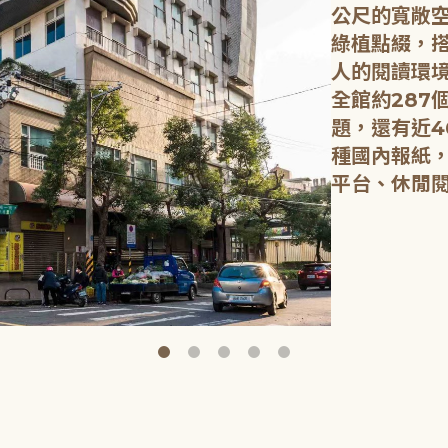
公尺的寬敞
綠植點綴，
人的閱讀環
全館約287
題，還有近4
種國內報紙