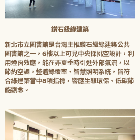
鑽石級綠建築
新北市立圖書館是台灣主推鑽石級綠建築公共
圖書館之一，6樓以上可見中央採挑空設計，利
用煙囪效應，能在非夏季時引進外部氣流，以
節約空調。整體綠覆率、智慧照明系統，皆符
合綠建築當中8項指標，響應生態環保、低碳節
能觀念。