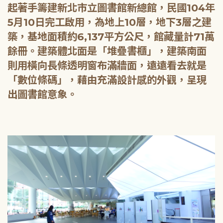
起著手籌建新北市立圖書館新總館，民國104年
5月10日完工啟用，為地上10層，地下3層之建
築，基地面積約6,137平方公尺，館藏量計71萬
餘冊。建築體北面是「堆疊書櫃」，建築南面
則用橫向長條透明窗布滿牆面，遠遠看去就是
「數位條碼」，藉由充滿設計感的外觀，呈現
出圖書館意象。