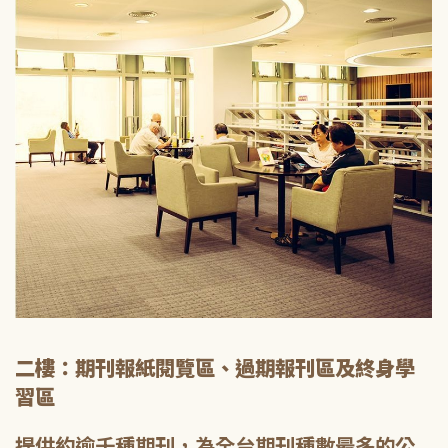
二樓：期刊報紙閱覽區、過期報刊區及終身學
習區
提供約逾千種期刊，為全台期刊種數最多的公