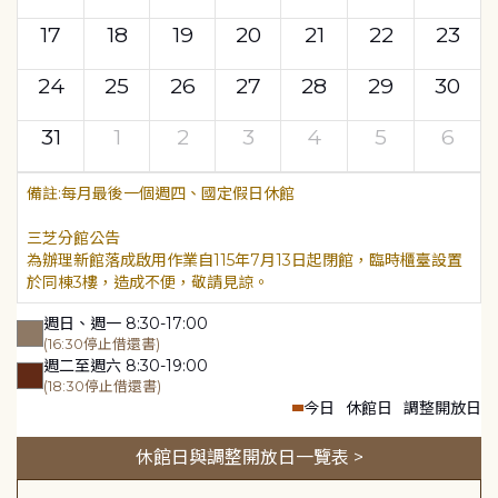
17
18
19
20
21
22
23
24
25
26
27
28
29
30
31
1
2
3
4
5
6
每月最後一個週四、國定假日休館
三芝分館公告
為辦理新館落成啟用作業自115年7月13日起閉館，臨時櫃臺設置
於同棟3樓，造成不便，敬請見諒。
週日、週一 8:30-17:00
(16:30停止借還書)
週二至週六 8:30-19:00
(18:30停止借還書)
今日
休館日
調整開放日
休館日與調整開放日一覽表 >