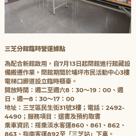
三芝分館臨時營運據點
為配合新館啟用，自7月13日起閉館進行館藏設
備搬遷作業。閉館期間於埔坪市民活動中心3樓
電梯口廊道設立臨時櫃臺。
開放時間：週二至週六8：30～19：00、週
日、週一8：30～17：00
地址：三芝區民生街31號3樓；電話：2492-
4490；服務項目：還書及預約取書
乘車資訊：搭乘淡水客運860、861、862、
863、指南客運892至「三芝站」下車。