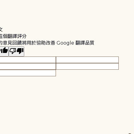
文
這個翻譯評分
的意見回饋將用於協助改善 Google 翻譯品質