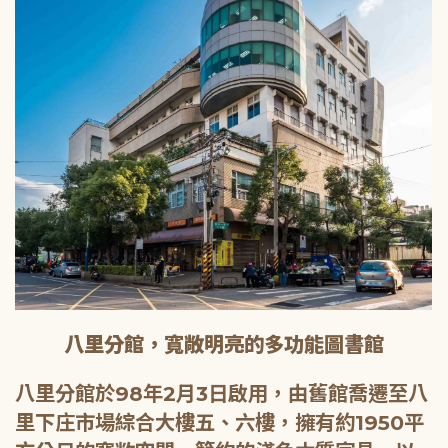
八里分館，寬敞明亮的多功能圖書館
八里分館於98年2月3日啟用，由舊館喬遷至八
里下庄市場綜合大樓五、六樓，擁有約1950平