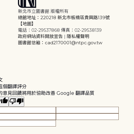
新北市立圖書館 版權所有
總館地址：220218 新北市板橋區貴興路139號
【地圖】
電話：02-29537868 傳真：02-29538139
政府網站資料開放宣告
|
隱私權聲明
圖書館信箱：cad2170001@ntpc.gov.tw
文
這個翻譯評分
的意見回饋將用於協助改善 Google 翻譯品質