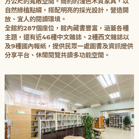
方公尺的寬敞空間。簡約的淺色木質家具，以
自然綠植點綴，搭配明亮的採光設計，營造開
放、宜人的閱讀環境。
全館約287個座位，館內藏書豐富，涵蓋各種
主題，還有近46種中文雜誌、2種西文雜誌以
及9種國內報紙，提供民眾一處圖書及資訊提供