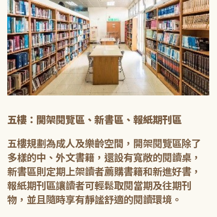
五樓：開架閱覽區、新書區、報紙期刊區
五樓規劃為成人及樂齡空間，開架閱覽區除了
多樣的中、外文書籍，還設有寬敞的閱讀桌，
新書區則定期上架讀者薦購書籍和新進好書，
報紙期刊區讓讀者可輕鬆取閱當期及往期刊
物，並且隨時享有靜謐舒適的閱讀環境。