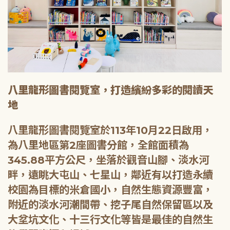
八里龍形圖書閱覽室，打造繽紛多彩的閱讀天
地
八里龍形圖書閱覽室於113年10月22日啟用，
為八里地區第2座圖書分館，全館面積為
345.88平方公尺，坐落於觀音山腳、淡水河
畔，遠眺大屯山、七星山，鄰近有以打造永續
校園為目標的米倉國小，自然生態資源豐富，
附近的淡水河潮間帶、挖子尾自然保留區以及
大坌坑文化、十三行文化等皆是最佳的自然生