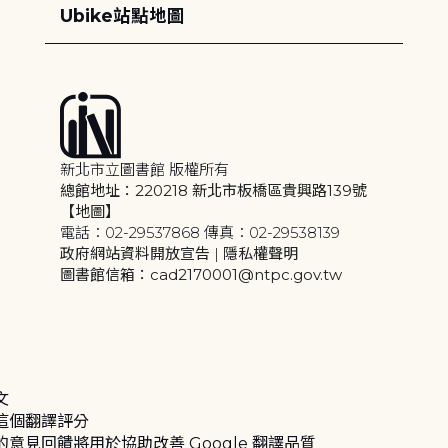
Ubike站點地圖
新北市立圖書館 版權所有
總館地址：220218 新北市板橋區貴興路139號
【地圖】
電話：02-29537868 傳真：02-29538139
政府網站資料開放宣告
|
隱私權聲明
圖書館信箱：cad2170001@ntpc.gov.tw
文
這個翻譯評分
的意見回饋將用於協助改善 Google 翻譯品質