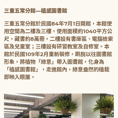
三重五常分館—植感圖書館
三重五常分館於民國84年7月1日開館，本館使
用空間為二樓及三樓，使用面積約1040平方公
尺，藏書約8萬冊，二樓設有書庫區、電腦檢索
區及兒童室；三樓設有研習教室及自修室。本
館於民國109年2月重新裝修，跳脫以往圖書館
形象，將植物「綠意」帶入圖書館，化身為
「植感圖書館」，走進館內，綠意盎然的植栽
即映入眼簾。