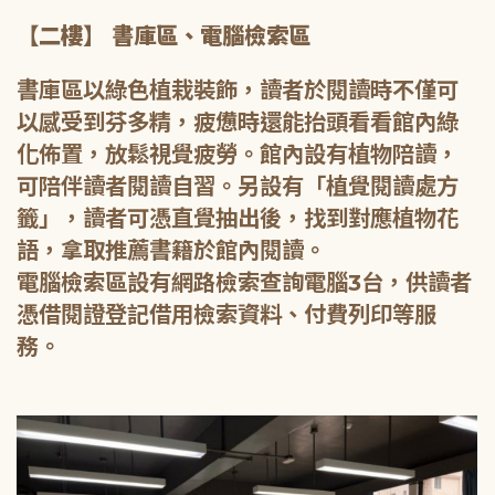
【二樓】 書庫區、電腦檢索區
書庫區以綠色植栽裝飾，讀者於閱讀時不僅可
以感受到芬多精，疲憊時還能抬頭看看館內綠
化佈置，放鬆視覺疲勞。館內設有植物陪讀，
可陪伴讀者閱讀自習。另設有「植覺閱讀處方
籤」，讀者可憑直覺抽出後，找到對應植物花
語，拿取推薦書籍於館內閱讀。
電腦檢索區設有網路檢索查詢電腦3台，供讀者
憑借閱證登記借用檢索資料、付費列印等服
務。