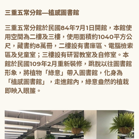
三重五常分館—植感圖書館
三重五常分館於民國84年7月1日開館，本館使
用空間為二樓及三樓，使用面積約1040平方公
尺，藏書約8萬冊，二樓設有書庫區、電腦檢索
區及兒童室；三樓設有研習教室及自修室。本
館於民國109年2月重新裝修，跳脫以往圖書館
形象，將植物「綠意」帶入圖書館，化身為
「植感圖書館」，走進館內，綠意盎然的植栽
即映入眼簾。