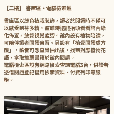
【二樓】 書庫區、電腦檢索區
書庫區以綠色植栽裝飾，讀者於閱讀時不僅可
以感受到芬多精，疲憊時還能抬頭看看館內綠
化佈置，放鬆視覺疲勞。館內設有植物陪讀，
可陪伴讀者閱讀自習。另設有「植覺閱讀處方
籤」，讀者可憑直覺抽出後，找到對應植物花
語，拿取推薦書籍於館內閱讀。
電腦檢索區設有網路檢索查詢電腦3台，供讀者
憑借閱證登記借用檢索資料、付費列印等服
務。