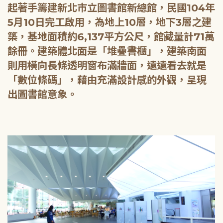
起著手籌建新北市立圖書館新總館，民國104年
5月10日完工啟用，為地上10層，地下3層之建
築，基地面積約6,137平方公尺，館藏量計71萬
餘冊。建築體北面是「堆疊書櫃」，建築南面
則用橫向長條透明窗布滿牆面，遠遠看去就是
「數位條碼」，藉由充滿設計感的外觀，呈現
出圖書館意象。