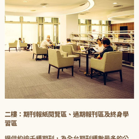
二樓：期刊報紙閱覽區、過期報刊區及終身學
習區
提供約逾千種期刊，為全台期刊種數最多的公