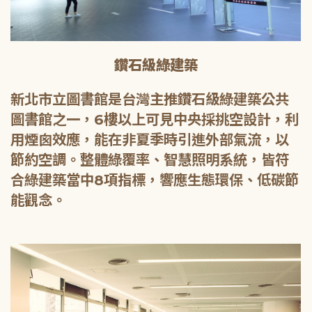
鑽石級綠建築
新北市立圖書館是台灣主推鑽石級綠建築公共
圖書館之一，6樓以上可見中央採挑空設計，利
用煙囪效應，能在非夏季時引進外部氣流，以
節約空調。整體綠覆率、智慧照明系統，皆符
合綠建築當中8項指標，響應生態環保、低碳節
能觀念。