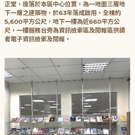
正堂，座落於本區中心位置，為一地面三層地
下一層之建築物，於63年落成啟用，全棟約
5,600平方公尺，地下一樓為近660平方公
尺，一樓服務台旁為資訊檢索區及閱報區供讀
者電子資訊檢索及閱報。