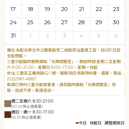
17
18
19
20
21
22
23
24
25
26
27
28
29
30
31
1
2
3
4
5
6
為配合新北市立圖書館第二總館原址重建工程，自6月1日起
全館閉館。
三重分館臨時服務據點「光興閱覽室」，開放時間:星期二至星期
六:9:00~21:00、星期日:9:00~17:00，星期一休館
地址:三重區正義南路62-1號，服務項目:領取預約書、還書，電話:
(02)2981-4887
敬請已預約三重分館取書者，請至臨時據點「光興閱覽室」領
取，造成不便，敬請見諒。
週二至週六 8:30-21:00
(20:30停止借還書)
週日、週一 8:30-17:00
(16:30停止借還書)
今日
休館日
調整開放日