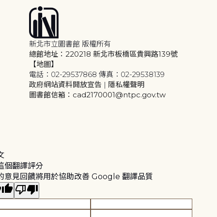
新北市立圖書館 版權所有
總館地址：220218 新北市板橋區貴興路139號
【地圖】
電話：02-29537868 傳真：02-29538139
政府網站資料開放宣告
|
隱私權聲明
圖書館信箱：cad2170001@ntpc.gov.tw
文
這個翻譯評分
的意見回饋將用於協助改善 Google 翻譯品質