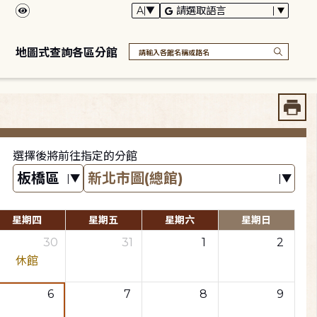
地圖式查詢各區分館
選擇後將前往指定的分館
星期四
星期五
星期六
星期日
30
31
1
2
休館
6
7
8
9