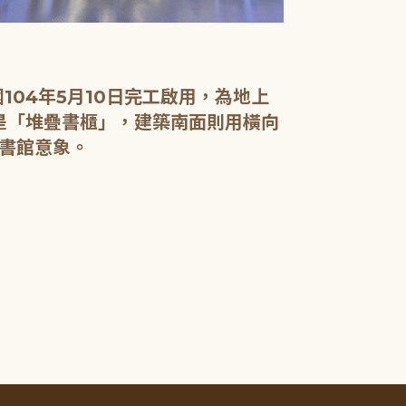
04年5月10日完工啟用，為地上
面是「堆疊書櫃」，建築南面則用橫向
書館意象。