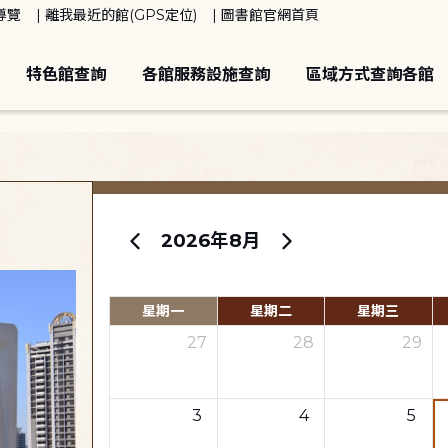
導覽
離我最近的館(GPS定位)
圖書館官網首頁
特色館查詢
各館服務設施查詢
區域方式查詢各館
2026年8月
星期一
星期二
星期三
27
28
29
3
4
5