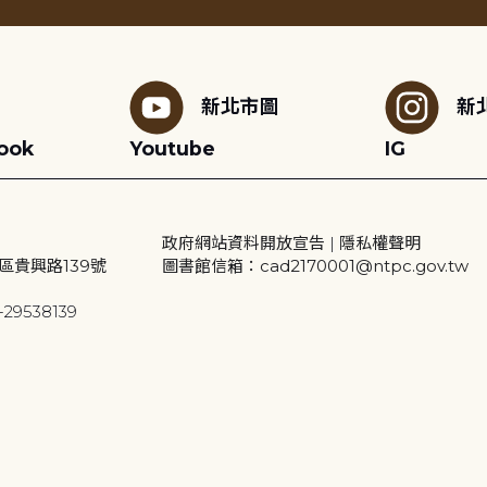
新北市圖
新
ook
Youtube
IG
政府網站資料開放宣告
|
隱私權聲明
區貴興路139號
圖書館信箱：cad2170001@ntpc.gov.tw
29538139