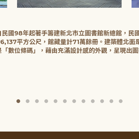
民國98年起著手籌建新北市立圖書館新總館，民國1
6,137平方公尺，館藏量計71萬餘冊。建築體北
是「數位條碼」，藉由充滿設計感的外觀，呈現出圖