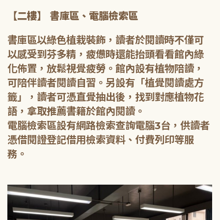
【二樓】 書庫區、電腦檢索區
書庫區以綠色植栽裝飾，讀者於閱讀時不僅可
以感受到芬多精，疲憊時還能抬頭看看館內綠
化佈置，放鬆視覺疲勞。館內設有植物陪讀，
可陪伴讀者閱讀自習。另設有「植覺閱讀處方
籤」，讀者可憑直覺抽出後，找到對應植物花
語，拿取推薦書籍於館內閱讀。
電腦檢索區設有網路檢索查詢電腦3台，供讀者
憑借閱證登記借用檢索資料、付費列印等服
務。