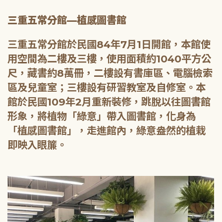
三重五常分館—植感圖書館
三重五常分館於民國84年7月1日開館，本館使
用空間為二樓及三樓，使用面積約1040平方公
尺，藏書約8萬冊，二樓設有書庫區、電腦檢索
區及兒童室；三樓設有研習教室及自修室。本
館於民國109年2月重新裝修，跳脫以往圖書館
形象，將植物「綠意」帶入圖書館，化身為
「植感圖書館」，走進館內，綠意盎然的植栽
即映入眼簾。