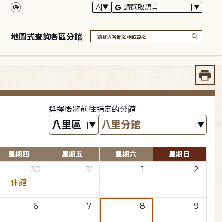
地圖式查詢各區分館
選擇後將前往指定的分館
星期四
星期五
星期六
星期日
30
31
1
2
休館
6
7
8
9