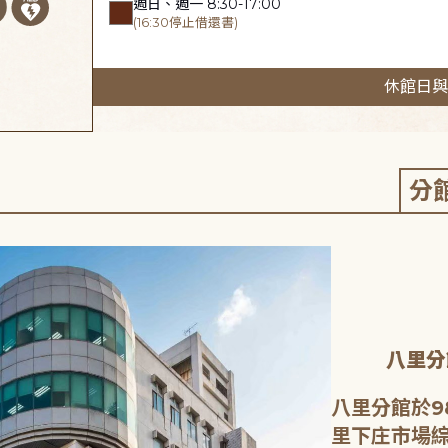
週日、週一 8:30-17:00
(16:30停止借還書)
休館日與
分
八里分
八里分館於9
里下庄市場綜