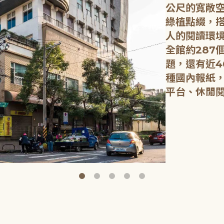
公尺的寬敞
綠植點綴，
人的閱讀環
全館約287
題，還有近4
種國內報紙