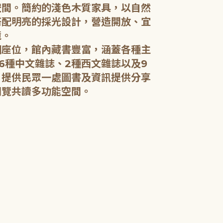
空間。簡約的淺色木質家具，以自然
搭配明亮的採光設計，營造開放、宜
五樓：開架閱
境。
個座位，館內藏書豐富，涵蓋各種主
五樓規劃為成
6種中文雜誌、2種西文雜誌以及9
籍和新進好書
，提供民眾一處圖書及資訊提供分享