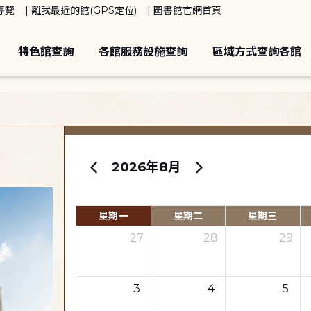
導覽
離我最近的館(GPS定位)
圖書館官網首頁
特色館查詢
各館服務設施查詢
區域方式查詢各館
2026年8月
星期一
星期二
星期三
27
28
29
3
4
5