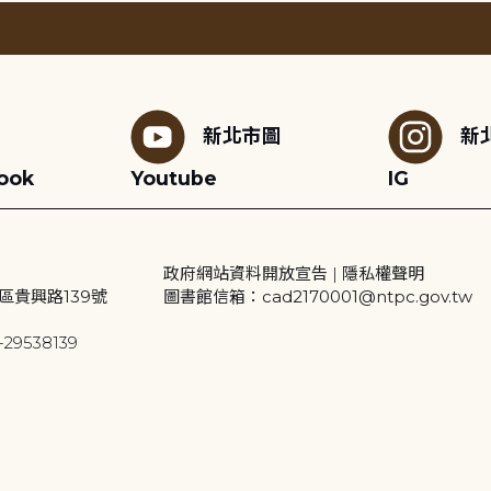
新北市圖
新
ook
Youtube
IG
政府網站資料開放宣告
|
隱私權聲明
區貴興路139號
圖書館信箱：cad2170001@ntpc.gov.tw
29538139