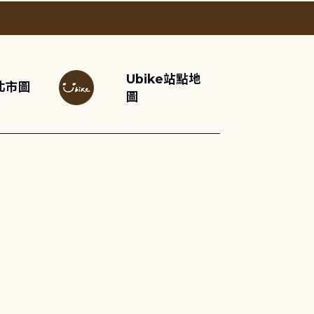
Ubike站點地
北市圖
圖