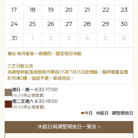
17
18
19
20
21
22
23
24
25
26
27
28
29
30
31
1
2
3
4
5
6
每月最後一個週四、國定假日休館
三芝分館公告
為辦理新館落成啟用作業自115年7月13日起閉館，臨時櫃臺設置
於同棟3樓，造成不便，敬請見諒。
週日、週一 8:30-17:00
(16:30停止借還書)
週二至週六 8:30-19:00
(18:30停止借還書)
今日
休館日
調整開放日
休館日與調整開放日一覽表 >