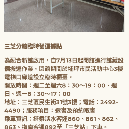
三芝分館臨時營運據點
為配合新館啟用，自7月13日起閉館進行館藏設
備搬遷作業。閉館期間於埔坪市民活動中心3樓
電梯口廊道設立臨時櫃臺。
開放時間：週二至週六8：30～19：00、週
日、週一8：30～17：00
地址：三芝區民生街31號3樓；電話：2492-
4490；服務項目：還書及預約取書
乘車資訊：搭乘淡水客運860、861、862、
863、指南客運892至「三芝站」下車。