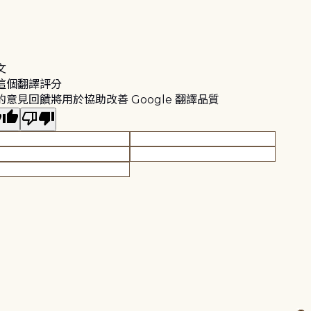
文
這個翻譯評分
的意見回饋將用於協助改善 Google 翻譯品質