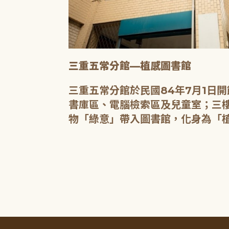
三重五常分館—植感圖書館
20人的研習教
三重五常分館於民國84年7月1日
書庫區、電腦檢索區及兒童室；三樓
物「綠意」帶入圖書館，化身為「