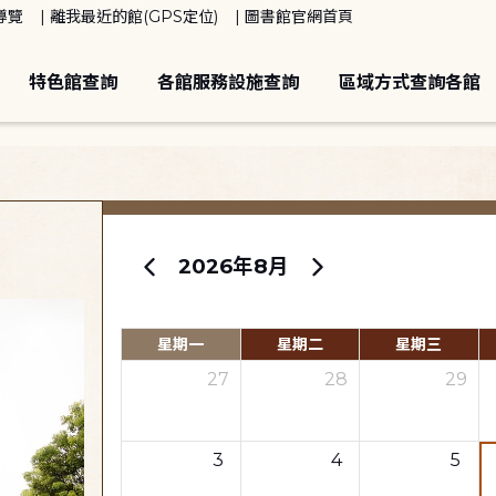
導覽
離我最近的館(GPS定位)
圖書館官網首頁
特色館查詢
各館服務設施查詢
區域方式查詢各館
2026年8月
星期一
星期二
星期三
27
28
29
3
4
5