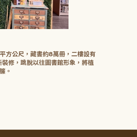
【二樓】 書庫
書庫區以綠色
設有植物陪讀
書籍於館內閱
0平方公尺，藏書約8萬冊，二樓設有
電腦檢索區設
新裝修，跳脫以往圖書館形象，將植
簾。