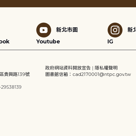
新北市圖
新
ook
Youtube
IG
政府網站資料開放宣告
|
隱私權聲明
區貴興路139號
圖書館信箱：cad2170001@ntpc.gov.tw
29538139