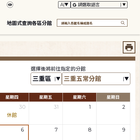
地圖式查詢各區分館
選擇後將前往指定的分館
星期四
星期五
星期六
星期日
30
31
1
2
休館
6
7
8
9