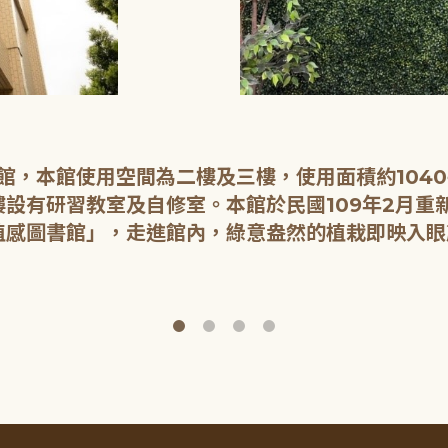
開館，本館使用空間為二樓及三樓，使用面積約104
設有研習教室及自修室。本館於民國109年2月重
植感圖書館」，走進館內，綠意盎然的植栽即映入眼