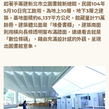
起著手籌建新北市立圖書館新總館，民國104年
5月10日完工啟用，為地上10層，地下3層之建
築，基地面積約6,137平方公尺，館藏量計71萬
餘冊。建築體北面是「堆疊書櫃」，建築南面
則用橫向長條透明窗布滿牆面，遠遠看去就是
「數位條碼」，藉由充滿設計感的外觀，呈現
出圖書館意象。