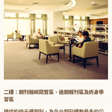
二樓：期刊報紙閱覽區、過期報刊區及終身學
習區
提供約逾千種期刊，為全台期刊種數最多的公