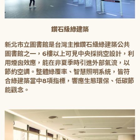
鑽石級綠建築
新北市立圖書館是台灣主推鑽石級綠建築公共
圖書館之一，6樓以上可見中央採挑空設計，利
用煙囪效應，能在非夏季時引進外部氣流，以
節約空調。整體綠覆率、智慧照明系統，皆符
合綠建築當中8項指標，響應生態環保、低碳節
能觀念。