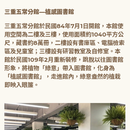
三重五常分館—植感圖書館
三重五常分館於民國84年7月1日開館，本館使
用空間為二樓及三樓，使用面積約1040平方公
尺，藏書約8萬冊，二樓設有書庫區、電腦檢索
區及兒童室；三樓設有研習教室及自修室。本
館於民國109年2月重新裝修，跳脫以往圖書館
形象，將植物「綠意」帶入圖書館，化身為
「植感圖書館」，走進館內，綠意盎然的植栽
即映入眼簾。