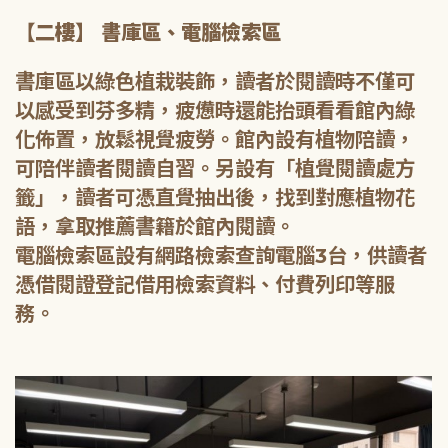
【二樓】 書庫區、電腦檢索區
書庫區以綠色植栽裝飾，讀者於閱讀時不僅可
以感受到芬多精，疲憊時還能抬頭看看館內綠
化佈置，放鬆視覺疲勞。館內設有植物陪讀，
可陪伴讀者閱讀自習。另設有「植覺閱讀處方
籤」，讀者可憑直覺抽出後，找到對應植物花
語，拿取推薦書籍於館內閱讀。
電腦檢索區設有網路檢索查詢電腦3台，供讀者
憑借閱證登記借用檢索資料、付費列印等服
務。