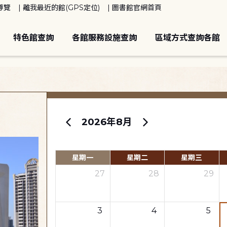
導覽
離我最近的館(GPS定位)
圖書館官網首頁
特色館查詢
各館服務設施查詢
區域方式查詢各館
2026年8月
星期一
星期二
星期三
27
28
29
3
4
5