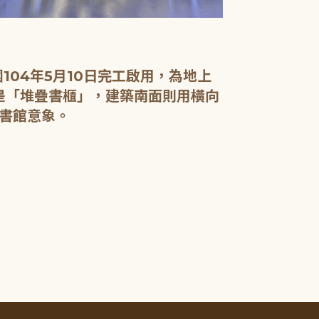
04年5月10日完工啟用，為地上
面是「堆疊書櫃」，建築南面則用橫向
書館意象。