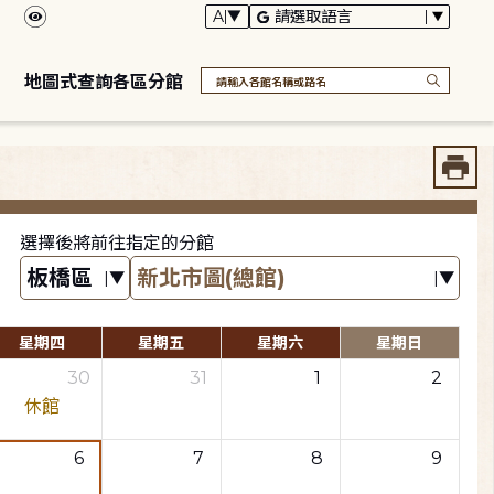
地圖式查詢各區分館
選擇後將前往指定的分館
星期四
星期五
星期六
星期日
30
31
1
2
休館
6
7
8
9