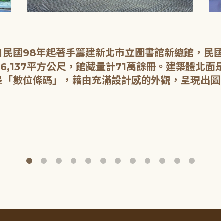
民國98年起著手籌建新北市立圖書館新總館，民國1
6,137平方公尺，館藏量計71萬餘冊。建築體北
是「數位條碼」，藉由充滿設計感的外觀，呈現出圖