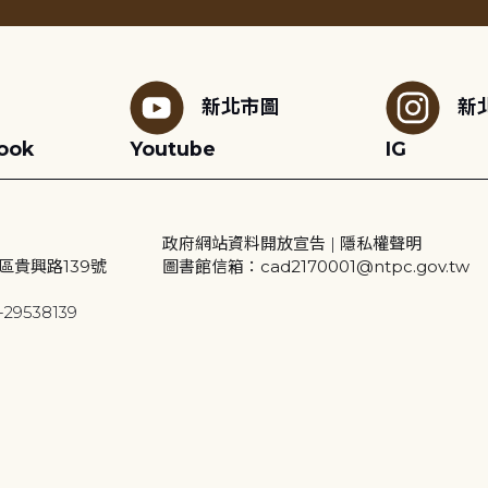
新北市圖
新
ook
Youtube
IG
政府網站資料開放宣告
|
隱私權聲明
區貴興路139號
圖書館信箱：cad2170001@ntpc.gov.tw
29538139