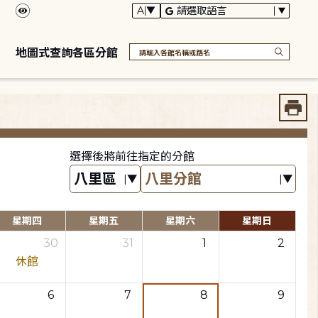
地圖式查詢各區分館
選擇後將前往指定的分館
星期四
星期五
星期六
星期日
30
31
1
2
休館
6
7
8
9