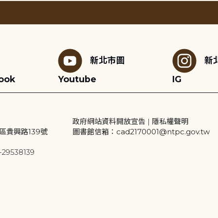
新北市圖
新
ook
Youtube
IG
政府網站資料開放宣告
|
隱私權聲明
區貴興路139號
圖書館信箱：cad2170001@ntpc.gov.tw
29538139