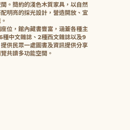
空間。簡約的淺色木質家具，以自然
搭配明亮的採光設計，營造開放、宜
五樓：開架閱
境。
個座位，館內藏書豐富，涵蓋各種主
五樓規劃為成
6種中文雜誌、2種西文雜誌以及9
籍和新進好書
，提供民眾一處圖書及資訊提供分享