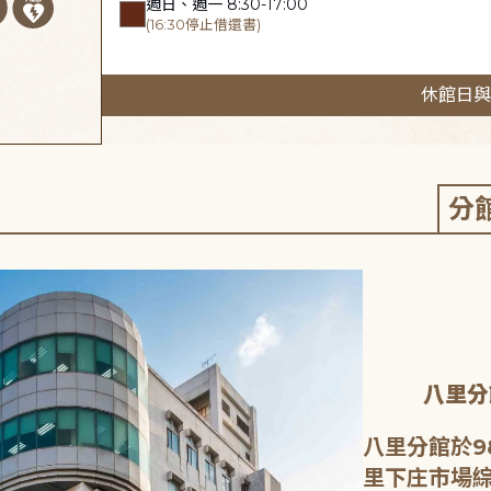
週日、週一 8:30-17:00
(16:30停止借還書)
休館日與
分
八里分
八里分館於9
里下庄市場綜