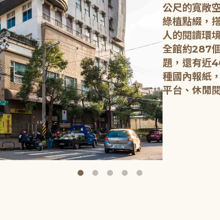
公尺的寬敞
綠植點綴，
人的閱讀環
全館約287
題，還有近4
種國內報紙