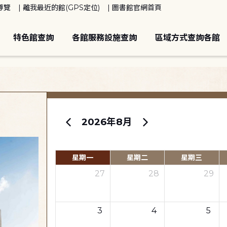
導覽
離我最近的館(GPS定位)
圖書館官網首頁
特色館查詢
各館服務設施查詢
區域方式查詢各館
2026年8月
星期一
星期二
星期三
27
28
29
3
4
5