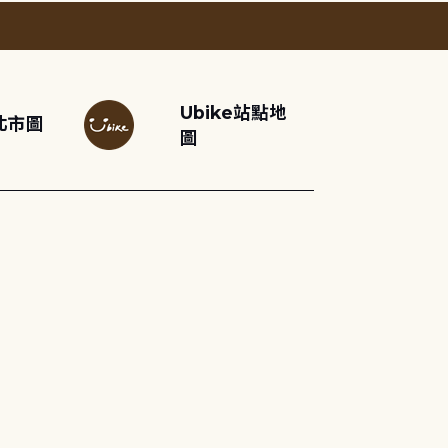
Ubike站點地
北市圖
圖