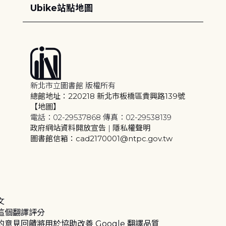
Ubike站點地圖
新北市立圖書館 版權所有
總館地址：220218 新北市板橋區貴興路139號
【地圖】
電話：02-29537868 傳真：02-29538139
政府網站資料開放宣告
|
隱私權聲明
圖書館信箱：cad2170001@ntpc.gov.tw
文
這個翻譯評分
的意見回饋將用於協助改善 Google 翻譯品質