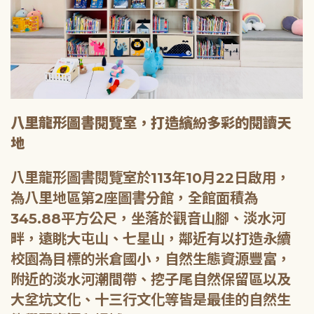
八里龍形圖書閱覽室，打造繽紛多彩的閱讀天
地
八里龍形圖書閱覽室於113年10月22日啟用，
為八里地區第2座圖書分館，全館面積為
345.88平方公尺，坐落於觀音山腳、淡水河
畔，遠眺大屯山、七星山，鄰近有以打造永續
校園為目標的米倉國小，自然生態資源豐富，
附近的淡水河潮間帶、挖子尾自然保留區以及
大坌坑文化、十三行文化等皆是最佳的自然生