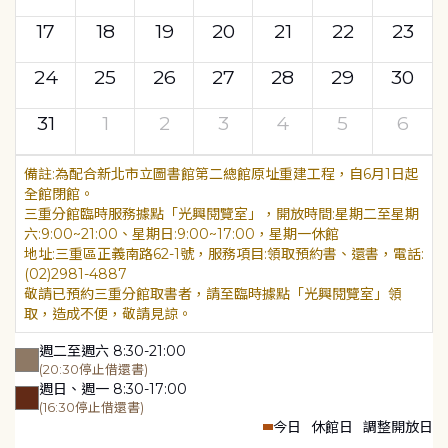
17
18
19
20
21
22
23
24
25
26
27
28
29
30
31
1
2
3
4
5
6
為配合新北市立圖書館第二總館原址重建工程，自6月1日起
全館閉館。
三重分館臨時服務據點「光興閱覽室」，開放時間:星期二至星期
六:9:00~21:00、星期日:9:00~17:00，星期一休館
地址:三重區正義南路62-1號，服務項目:領取預約書、還書，電話:
(02)2981-4887
敬請已預約三重分館取書者，請至臨時據點「光興閱覽室」領
取，造成不便，敬請見諒。
週二至週六 8:30-21:00
(20:30停止借還書)
週日、週一 8:30-17:00
(16:30停止借還書)
今日
休館日
調整開放日