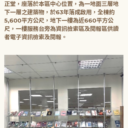
正堂，座落於本區中心位置，為一地面三層地
下一層之建築物，於63年落成啟用，全棟約
5,600平方公尺，地下一樓為近660平方公
尺，一樓服務台旁為資訊檢索區及閱報區供讀
者電子資訊檢索及閱報。