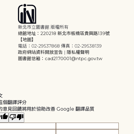
新北市立圖書館 版權所有
總館地址：220218 新北市板橋區貴興路139號
【地圖】
電話：02-29537868 傳真：02-29538139
政府網站資料開放宣告
|
隱私權聲明
圖書館信箱：cad2170001@ntpc.gov.tw
文
這個翻譯評分
的意見回饋將用於協助改善 Google 翻譯品質