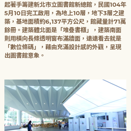
起著手籌建新北市立圖書館新總館，民國104年
5月10日完工啟用，為地上10層，地下3層之建
築，基地面積約6,137平方公尺，館藏量計71萬
餘冊。建築體北面是「堆疊書櫃」，建築南面
則用橫向長條透明窗布滿牆面，遠遠看去就是
「數位條碼」，藉由充滿設計感的外觀，呈現
出圖書館意象。