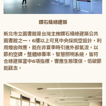
鑽石級綠建築
新北市立圖書館是台灣主推鑽石級綠建築公共
圖書館之一，6樓以上可見中央採挑空設計，利
用煙囪效應，能在非夏季時引進外部氣流，以
節約空調。整體綠覆率、智慧照明系統，皆符
合綠建築當中8項指標，響應生態環保、低碳節
能觀念。