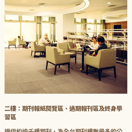
二樓：期刊報紙閱覽區、過期報刊區及終身學
習區
提供約逾千種期刊，為全台期刊種數最多的公