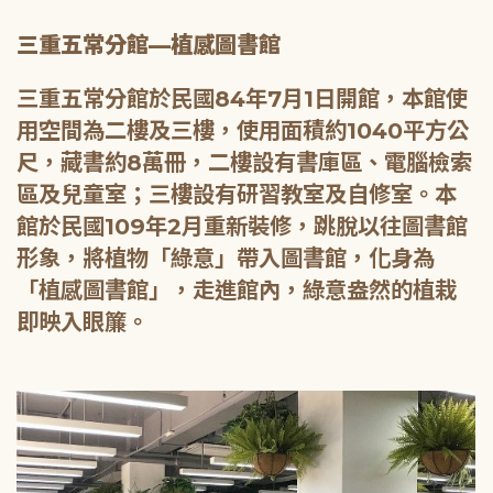
三重五常分館—植感圖書館
三重五常分館於民國84年7月1日開館，本館使
用空間為二樓及三樓，使用面積約1040平方公
尺，藏書約8萬冊，二樓設有書庫區、電腦檢索
區及兒童室；三樓設有研習教室及自修室。本
館於民國109年2月重新裝修，跳脫以往圖書館
形象，將植物「綠意」帶入圖書館，化身為
「植感圖書館」，走進館內，綠意盎然的植栽
即映入眼簾。