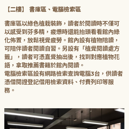
【二樓】 書庫區、電腦檢索區
書庫區以綠色植栽裝飾，讀者於閱讀時不僅可
以感受到芬多精，疲憊時還能抬頭看看館內綠
化佈置，放鬆視覺疲勞。館內設有植物陪讀，
可陪伴讀者閱讀自習。另設有「植覺閱讀處方
籤」，讀者可憑直覺抽出後，找到對應植物花
語，拿取推薦書籍於館內閱讀。
電腦檢索區設有網路檢索查詢電腦3台，供讀者
憑借閱證登記借用檢索資料、付費列印等服
務。