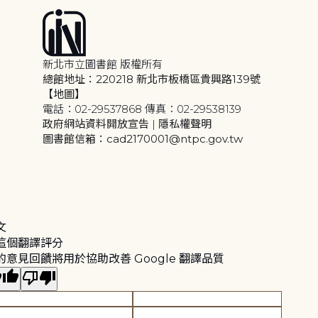
新北市立圖書館 版權所有
總館地址：220218 新北市板橋區貴興路139號
【地圖】
電話：02-29537868 傳真：02-29538139
政府網站資料開放宣告
|
隱私權聲明
圖書館信箱：cad2170001@ntpc.gov.tw
文
這個翻譯評分
的意見回饋將用於協助改善 Google 翻譯品質