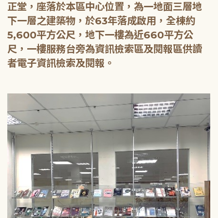
正堂，座落於本區中心位置，為一地面三層地
下一層之建築物，於63年落成啟用，全棟約
5,600平方公尺，地下一樓為近660平方公
尺，一樓服務台旁為資訊檢索區及閱報區供讀
者電子資訊檢索及閱報。