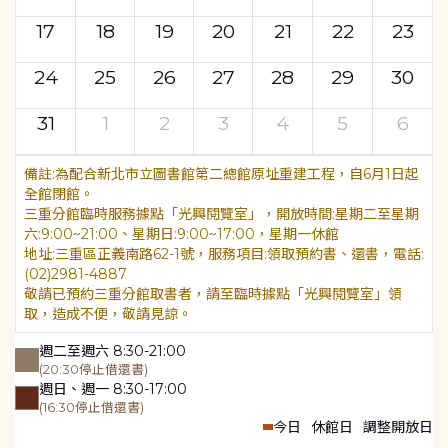
17
18
19
20
21
22
23
24
25
26
27
28
29
30
31
1
2
3
4
5
6
為配合新北市立圖書館第二總館原址重建工程，自6月1日起
全館閉館。
三重分館臨時服務據點「光興閱覽室」，開放時間:星期二至星期
六:9:00~21:00、星期日:9:00~17:00，星期一休館
地址:三重區正義南路62-1號，服務項目:領取預約書、還書，電話:
(02)2981-4887
敬請已預約三重分館取書者，請至臨時據點「光興閱覽室」領
取，造成不便，敬請見諒。
週二至週六 8:30-21:00
(20:30停止借還書)
週日、週一 8:30-17:00
(16:30停止借還書)
今日
休館日
調整開放日