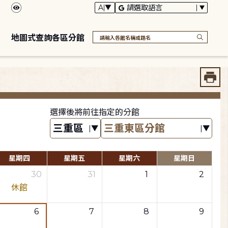
地圖式查詢各區分館
選擇後將前往指定的分館
星期四
星期五
星期六
星期日
30
31
1
2
休館
6
7
8
9