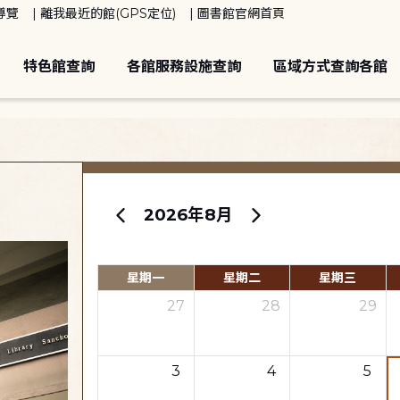
導覽
離我最近的館(GPS定位)
圖書館官網首頁
特色館查詢
各館服務設施查詢
區域方式查詢各館
2026年8月
星期一
星期二
星期三
27
28
29
3
4
5