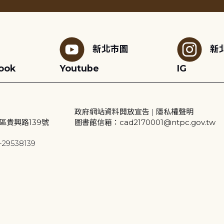
新北市圖
新
ook
Youtube
IG
政府網站資料開放宣告
|
隱私權聲明
區貴興路139號
圖書館信箱：cad2170001@ntpc.gov.tw
29538139