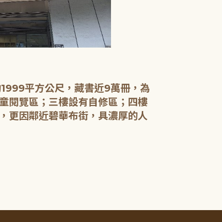
【一樓】新書
新書展示櫃位
提供影、列印
期刊報紙閱覽
1999平方公尺，藏書近9萬冊，為
童閱覽區；三樓設有自修區；四樓
，更因鄰近碧華布街，具濃厚的人