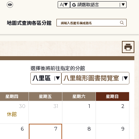
地圖式查詢各區分館
選擇後將前往指定的分館
星期四
星期五
星期六
星期日
30
31
1
2
休館
6
7
8
9