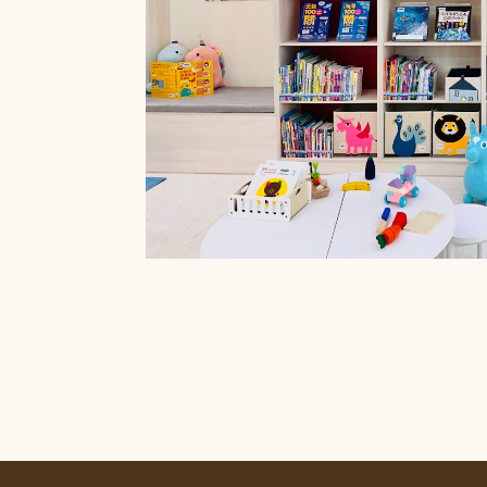
療癒菜園的休
廊」，供民眾申請
書閱覽室也特別