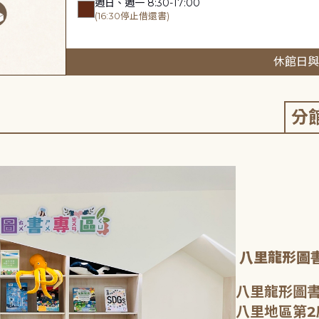
週日、週一 8:30-17:00
(16:30停止借還書)
休館日與
分
八里龍形圖
八里龍形圖書
八里地區第2