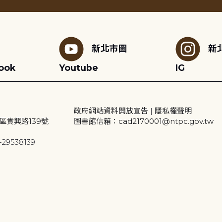
新北市圖
新
ook
Youtube
IG
政府網站資料開放宣告
|
隱私權聲明
區貴興路139號
圖書館信箱：cad2170001@ntpc.gov.tw
29538139