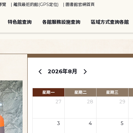
導覽
離我最近的館(GPS定位)
圖書館官網首頁
特色館查詢
各館服務設施查詢
區域方式查詢各館
2026年8月
星期一
星期二
星期三
27
28
29
3
4
5