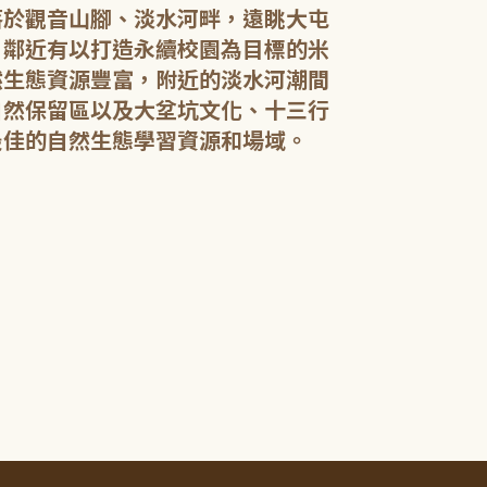
落於觀音山腳、淡水河畔，遠眺大屯
，鄰近有以打造永續校園為目標的米
然生態資源豐富，附近的淡水河潮間
館內規劃有期
自然保留區以及大坌坑文化、十三行
憩閱讀區，讓民
展示藝文作品。