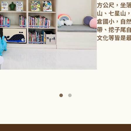
方公尺，坐
山、七星山
倉國小，自
帶、挖子尾