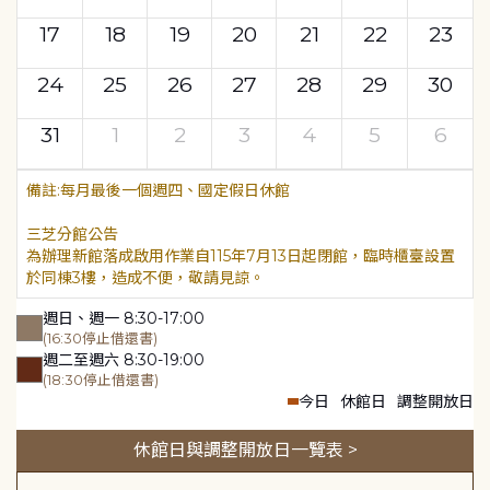
17
18
19
20
21
22
23
24
25
26
27
28
29
30
31
1
2
3
4
5
6
每月最後一個週四、國定假日休館
三芝分館公告
為辦理新館落成啟用作業自115年7月13日起閉館，臨時櫃臺設置
於同棟3樓，造成不便，敬請見諒。
週日、週一 8:30-17:00
(16:30停止借還書)
週二至週六 8:30-19:00
(18:30停止借還書)
今日
休館日
調整開放日
休館日與調整開放日一覽表 >