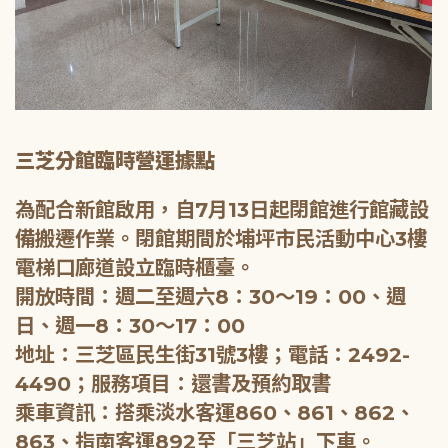
三芝分館臨時營運據點
為配合新館啟用，自7月13日起閉館進行館藏設
備搬遷作業。閉館期間於埔坪市民活動中心3樓
電梯口廊道設立臨時櫃臺。
開放時間：週二至週六8：30～19：00、週
日、週一8：30～17：00
地址：三芝區民生街31號3樓；電話：2492-
4490；服務項目：還書及預約取書
乘車資訊：搭乘淡水客運860、861、862、
863、指南客運892至「三芝站」下車。