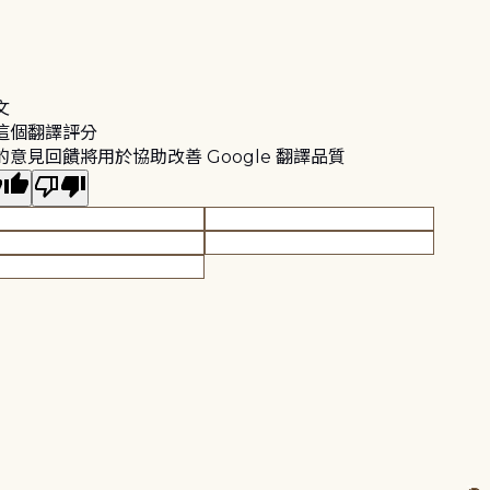
文
這個翻譯評分
的意見回饋將用於協助改善 Google 翻譯品質