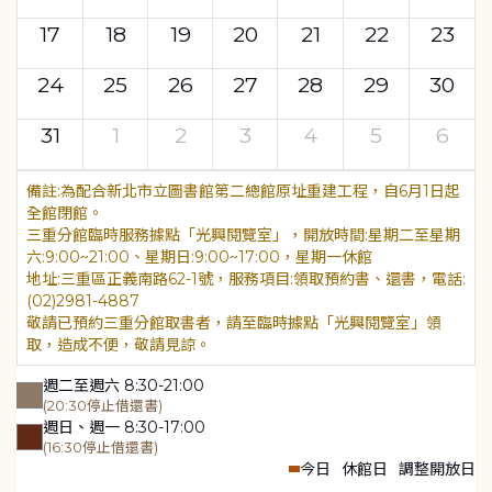
17
18
19
20
21
22
23
24
25
26
27
28
29
30
31
1
2
3
4
5
6
為配合新北市立圖書館第二總館原址重建工程，自6月1日起
全館閉館。
三重分館臨時服務據點「光興閱覽室」，開放時間:星期二至星期
六:9:00~21:00、星期日:9:00~17:00，星期一休館
地址:三重區正義南路62-1號，服務項目:領取預約書、還書，電話:
(02)2981-4887
敬請已預約三重分館取書者，請至臨時據點「光興閱覽室」領
取，造成不便，敬請見諒。
週二至週六 8:30-21:00
(20:30停止借還書)
週日、週一 8:30-17:00
(16:30停止借還書)
今日
休館日
調整開放日