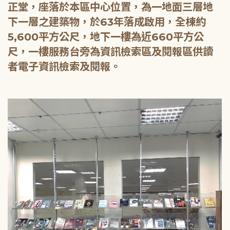
正堂，座落於本區中心位置，為一地面三層地
下一層之建築物，於63年落成啟用，全棟約
5,600平方公尺，地下一樓為近660平方公
尺，一樓服務台旁為資訊檢索區及閱報區供讀
者電子資訊檢索及閱報。