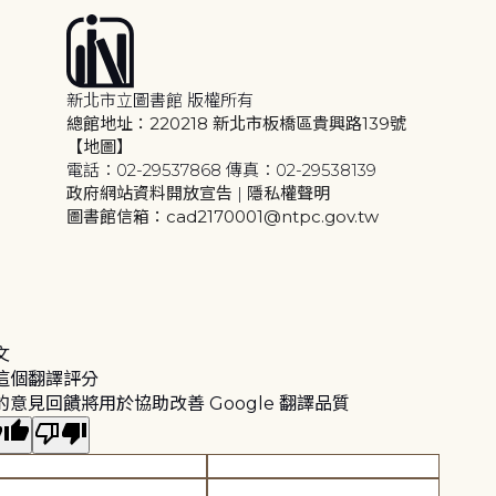
新北市立圖書館 版權所有
總館地址：220218 新北市板橋區貴興路139號
【地圖】
電話：02-29537868 傳真：02-29538139
政府網站資料開放宣告
|
隱私權聲明
圖書館信箱：cad2170001@ntpc.gov.tw
文
這個翻譯評分
的意見回饋將用於協助改善 Google 翻譯品質